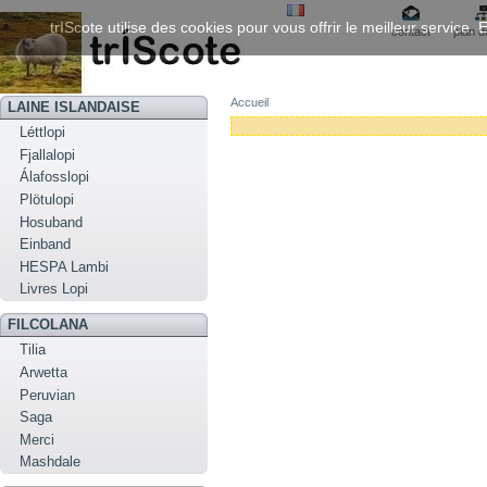
trIScote utilise des cookies pour vous offrir le meilleur service
contact
plan d
Accueil
LAINE ISLANDAISE
Léttlopi
Fjallalopi
Álafosslopi
Plötulopi
Hosuband
Einband
HESPA Lambi
Livres Lopi
FILCOLANA
Tilia
Arwetta
Peruvian
Saga
Merci
Mashdale