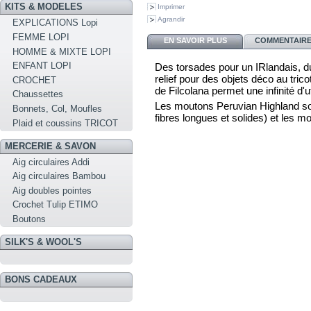
KITS & MODELES
Imprimer
Agrandir
EXPLICATIONS Lopi
FEMME LOPI
EN SAVOIR PLUS
COMMENTAIRES
HOMME & MIXTE LOPI
ENFANT LOPI
Des torsades pour un IRlandais, du
relief pour des objets déco au tric
CROCHET
de Filcolana permet une infinité d'ut
Chaussettes
Les moutons Peruvian Highland son
Bonnets, Col, Moufles
fibres longues et solides) et les m
Plaid et coussins TRICOT
MERCERIE & SAVON
Aig circulaires Addi
Aig circulaires Bambou
Aig doubles pointes
Crochet Tulip ETIMO
Boutons
SILK'S & WOOL'S
BONS CADEAUX