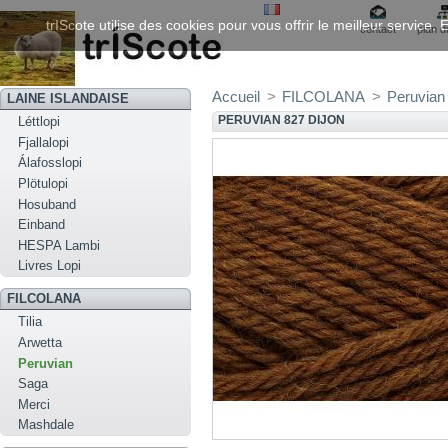
trIScote utilise des cookies pour vous offrir le meilleur service
contact
plan d
Accueil
>
FILCOLANA
>
Peruvian
LAINE ISLANDAISE
PERUVIAN 827 DIJON
Léttlopi
Fjallalopi
Álafosslopi
Plötulopi
Hosuband
Einband
HESPA Lambi
Livres Lopi
FILCOLANA
Tilia
Arwetta
Peruvian
Saga
Merci
Mashdale