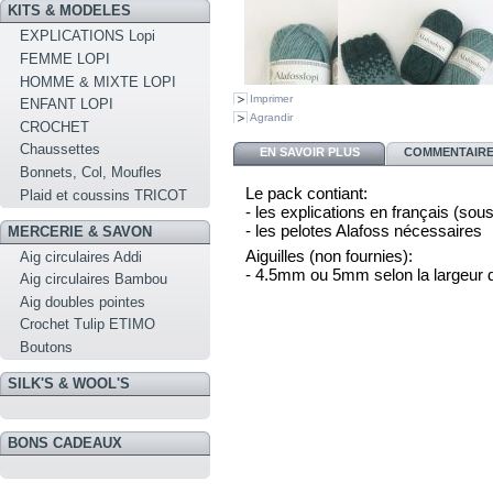
KITS & MODELES
EXPLICATIONS Lopi
FEMME LOPI
HOMME & MIXTE LOPI
Imprimer
ENFANT LOPI
Agrandir
CROCHET
Chaussettes
EN SAVOIR PLUS
COMMENTAIRES
Bonnets, Col, Moufles
Le pack contiant:
Plaid et coussins TRICOT
- les explications en français (sou
- les pelotes Alafoss nécessaires
MERCERIE & SAVON
Aiguilles (non fournies):
Aig circulaires Addi
- 4.5mm ou 5mm selon la largeur 
Aig circulaires Bambou
Aig doubles pointes
Crochet Tulip ETIMO
Boutons
SILK'S & WOOL'S
BONS CADEAUX