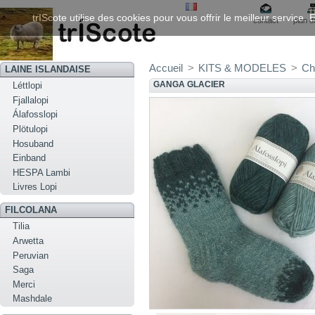
trIScote utilise des cookies pour vous offrir le meilleur service
contact
plan d
Accueil
>
KITS & MODELES
>
Ch
LAINE ISLANDAISE
GANGA GLACIER
Léttlopi
Fjallalopi
Álafosslopi
Plötulopi
Hosuband
Einband
HESPA Lambi
Livres Lopi
FILCOLANA
Tilia
Arwetta
Peruvian
Saga
Merci
Mashdale