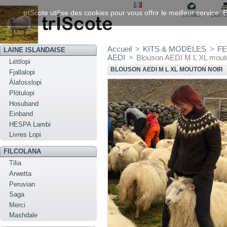
trIScote utilise des cookies pour vous offrir le meilleur service
contact
plan d
Accueil
>
KITS & MODELES
>
FE
LAINE ISLANDAISE
AEDI
>
Blouson AEDI M L XL mouto
Léttlopi
BLOUSON AEDI M L XL MOUTON NOIR
Fjallalopi
Álafosslopi
Plötulopi
Hosuband
Einband
HESPA Lambi
Livres Lopi
FILCOLANA
Tilia
Arwetta
Peruvian
Saga
Merci
Mashdale