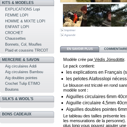
KITS & MODELES
EXPLICATIONS Lopi
FEMME LOPI
HOMME & MIXTE LOPI
ENFANT LOPI
Imprimer
CROCHET
Agrandir
Chaussettes
Bonnets, Col, Moufles
EN SAVOIR PLUS
COMMENTAIRES
Plaid et coussins TRICOT
Modèle crée par
Védís Jónsdóttir
.
MERCERIE & SAVON
Le pack contient:
Aig circulaires Addi
Aig circulaires Bambou
les explications en Français (s
Aig doubles pointes
les pelotes Alafosslopi nécess
Crochet Tulip ETIMO
Le blouson est tricoté en rond sans 
Boutons
modèle sont :
Aiguilles circulaires 6mm 40c
SILK'S & WOOL'S
Aiguille circulaire 4,5mm 40c
Aiguilles doubles pointes 6m
BONS CADEAUX
Le tableau des tailles présente le
les mensurations de la personne). 
plus long vous pouvez ajouter une p