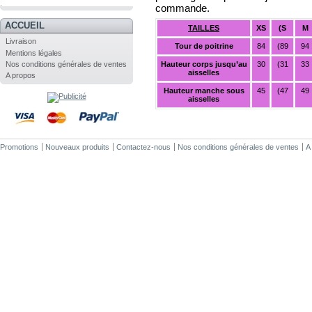
.
commande.
ACCUEIL
TAILLES
XS
(S
M
Livraison
Tour de poitrine
84
(89
94
Mentions légales
Nos conditions générales de ventes
Hauteur corps jusqu’au
30
(31
33
aisselles
A propos
Hauteur manche sous
45
(47
49
aisselles
Promotions
Nouveaux produits
Contactez-nous
Nos conditions générales de ventes
A