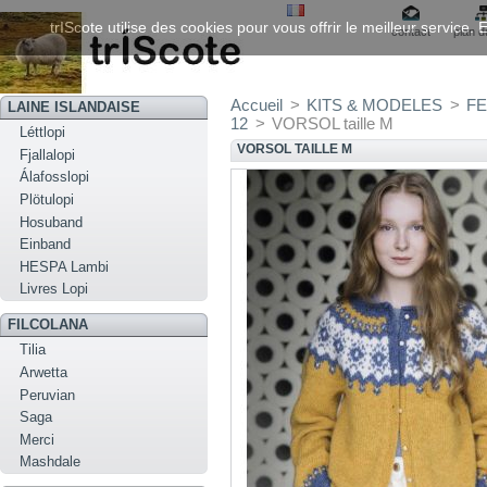
trIScote utilise des cookies pour vous offrir le meilleur service
contact
plan d
Accueil
>
KITS & MODELES
>
FE
LAINE ISLANDAISE
12
>
VORSOL taille M
Léttlopi
VORSOL TAILLE M
Fjallalopi
Álafosslopi
Plötulopi
Hosuband
Einband
HESPA Lambi
Livres Lopi
FILCOLANA
Tilia
Arwetta
Peruvian
Saga
Merci
Mashdale