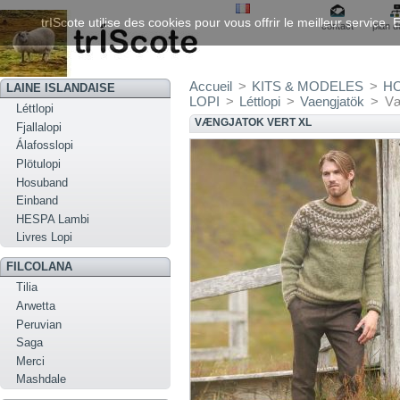
trIScote utilise des cookies pour vous offrir le meilleur service
contact
plan d
Accueil
>
KITS & MODELES
>
H
LAINE ISLANDAISE
LOPI
>
Léttlopi
>
Vaengjatök
>
Væ
Léttlopi
VÆNGJATOK VERT XL
Fjallalopi
Álafosslopi
Plötulopi
Hosuband
Einband
HESPA Lambi
Livres Lopi
FILCOLANA
Tilia
Arwetta
Peruvian
Saga
Merci
Mashdale