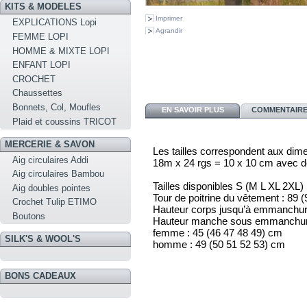
KITS & MODELES
Imprimer
EXPLICATIONS Lopi
Agrandir
FEMME LOPI
HOMME & MIXTE LOPI
ENFANT LOPI
CROCHET
Chaussettes
Bonnets, Col, Moufles
EN SAVOIR PLUS
COMMENTAIRES
Plaid et coussins TRICOT
MERCERIE & SAVON
Les tailles correspondent aux dim
Aig circulaires Addi
18m x 24 rgs = 10 x 10 cm avec d
Aig circulaires Bambou
Tailles disponibles
S
(M
L
XL
2XL)
Aig doubles pointes
Tour de poitrine du vêtement :
89
(
Crochet Tulip ETIMO
Hauteur corps jusqu’à emmanchur
Boutons
Hauteur manche sous emmanchu
f
emme :
45
(46
47
48
49)
cm
SILK'S & WOOL'S
homme :
49
(50
51
52
53)
cm
BONS CADEAUX