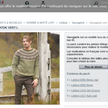
us offrir le meilleur service. En continuant de naviguer sur le site, vou
contact
plan du site
KITS & MODELES
>
HOMME & MIXTE LOPI
>
Léttlopi
>
Vaengjatök
>
Vængjatok vert 
TOK VERT L
Vaengjatök est un modèle issu du 
lopi 40.
Le pack contient
les pelotes léttlopi
nécessaires pour réaliser le modèl
Les explications en français sont 
séparemment.
Consulter le tableau des tailles plu
pour bien choisir la votre
Plus de détails
Contenu du pack
2 x
Léttlopi 0086 Beige clair
2 x
Léttlopi 0085 Beige
3 x
Léttlopi 1416 Vert bronze
8 x
Léttlopi 1417 Kaki clair