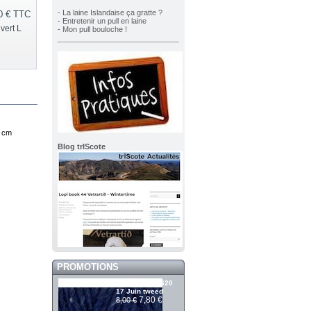
- La laine Islandaise ça gratte ?
0 €
TTC
- Entretenir un pull en laine
vert L
- Mon pull bouloche !
0 cm
Blog trIScote
PROMOTIONS
Álafosslopi 2620
17 Juin tweed
7,80 €
8,00 €