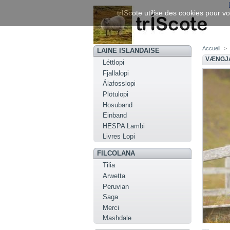
trIScote utilise des cookies pour vo
Accueil
>
LAINE ISLANDAISE
VÆNGJA
Léttlopi
Fjallalopi
Álafosslopi
Plötulopi
Hosuband
Einband
HESPA Lambi
Livres Lopi
FILCOLANA
Tilia
Arwetta
Peruvian
Saga
Merci
Mashdale