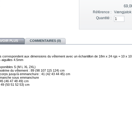
69,0
Référence :
Vængjatok 
Quantité :
AVOIR PLUS
COMMENTAIRES (0)
les correspondent aux dimensions du vêtement avec un échantillon de 18m x 24 rgs = 10 x 1
 aiguilles 4.5mm
isponibles
S
(M
L
XL
2XL)
poitrine du vêtement :
89
(98
107
115
124)
cm
corps jusqu’à emmanchure :
41
(42
43
44
45)
cm
 manche sous emmanchure
45
(46
47
48
49)
cm
49
(50
51
52
53)
cm