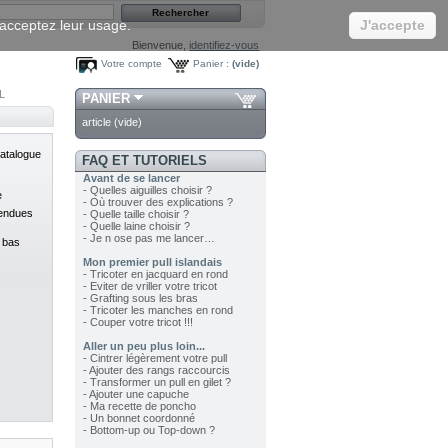
s acceptez leur usage.
J'accepte
Bienvenue,
identifiez-vous
Votre compte
Panier :
(vide)
L
PANIER
article
(vide)
catalogue
FAQ ET TUTORIELS
Avant de se lancer
- Quelles aiguilles choisir ?
e
- Où trouver des explications ?
vendues
- Quelle taille choisir ?
- Quelle laine choisir ?
- Je n ose pas me lancer…
s bas
Mon premier pull islandais
- Tricoter en jacquard en rond
- Eviter de vriller votre tricot
- Grafting sous les bras
- Tricoter les manches en rond
- Couper votre tricot !!!
Aller un peu plus loin...
- Cintrer légèrement votre pull
- Ajouter des rangs raccourcis
- Transformer un pull en gilet ?
- Ajouter une capuche
- Ma recette de poncho
- Un bonnet coordonné
- Bottom-up ou Top-down ?