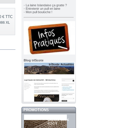
- La laine Islandaise ça gratte ?
- Entretenir un pull en laine
- Mon pull bouloche !
0 €
TTC
0086 XL
Blog trIScote
PROMOTIONS
Mashdale 392
6,70 €
Crumble
6,50 €