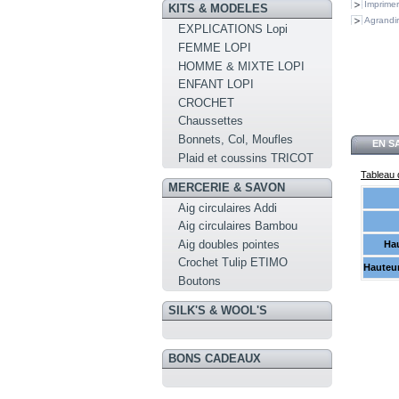
Imprimer
KITS & MODELES
Agrandir
EXPLICATIONS Lopi
FEMME LOPI
HOMME & MIXTE LOPI
ENFANT LOPI
CROCHET
Chaussettes
Bonnets, Col, Moufles
EN S
Plaid et coussins TRICOT
Tableau d
MERCERIE & SAVON
Aig circulaires Addi
Aig circulaires Bambou
Aig doubles pointes
Hau
Crochet Tulip ETIMO
Hauteur
Boutons
SILK'S & WOOL'S
BONS CADEAUX