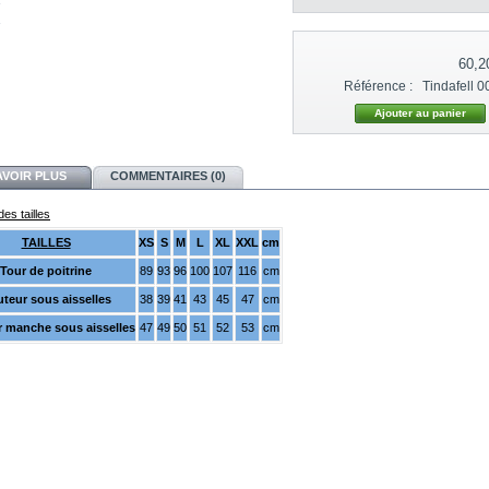
60,2
Référence :
Tindafell 
AVOIR PLUS
COMMENTAIRES (0)
es tailles
TAILLES
XS
S
M
L
XL
XXL
cm
Tour de poitrine
89
93
96
100
107
116
cm
teur sous aisselles
38
39
41
43
45
47
cm
 manche sous aisselles
47
49
50
51
52
53
cm