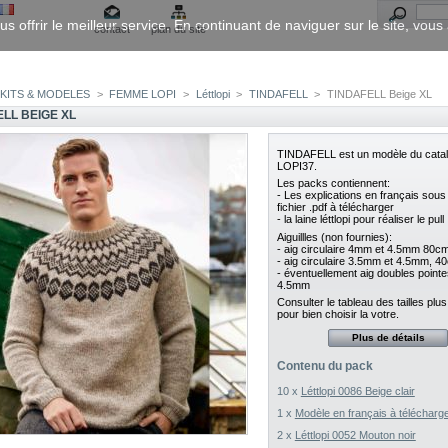
us offrir le meilleur service. En continuant de naviguer sur le site, vou
contact
plan du site
KITS & MODELES
>
FEMME LOPI
>
Léttlopi
>
TINDAFELL
>
TINDAFELL Beige XL
ELL BEIGE XL
TINDAFELL est un modèle du cata
LOPI37.
Les packs contiennent:
- Les explications en français sous
fichier .pdf à télécharger
- la laine léttlopi pour réaliser le pull
Aiguillles (non fournies):
- aig circulaire 4mm et 4.5mm 80c
- aig circulaire 3.5mm et 4.5mm, 4
- éventuellement aig doubles pointe
4.5mm
Consulter le tableau des tailles plu
pour bien choisir la votre.
Plus de détails
Contenu du pack
10 x
Léttlopi 0086 Beige clair
1 x
Modèle en français à télécharg
2 x
Léttlopi 0052 Mouton noir