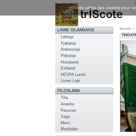
trIScote utilise des cookies pour vo
Accueil
>
LAINE ISLANDAISE
TINDAF
Léttlopi
Fjallalopi
Álafosslopi
Plötulopi
Hosuband
Einband
HESPA Lambi
Livres Lopi
FILCOLANA
Tilia
Arwetta
Peruvian
Saga
Merci
Mashdale