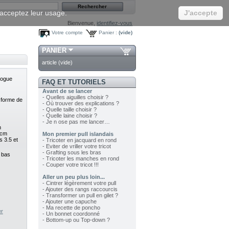
s acceptez leur usage.
J'accepte
Bienvenue,
identifiez-vous
Votre compte
Panier :
(vide)
PANIER
article
(vide)
logue
FAQ ET TUTORIELS
Avant de se lancer
- Quelles aiguilles choisir ?
 forme de
- Où trouver des explications ?
- Quelle taille choisir ?
- Quelle laine choisir ?
- Je n ose pas me lancer…
m
0cm
Mon premier pull islandais
s 3.5 et
- Tricoter en jacquard en rond
- Eviter de vriller votre tricot
- Grafting sous les bras
s bas
- Tricoter les manches en rond
- Couper votre tricot !!!
Aller un peu plus loin...
- Cintrer légèrement votre pull
- Ajouter des rangs raccourcis
- Transformer un pull en gilet ?
- Ajouter une capuche
- Ma recette de poncho
er
- Un bonnet coordonné
- Bottom-up ou Top-down ?