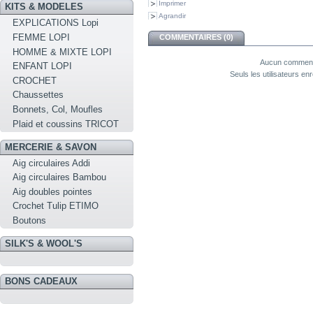
Imprimer
KITS & MODELES
Agrandir
EXPLICATIONS Lopi
FEMME LOPI
COMMENTAIRES (0)
HOMME & MIXTE LOPI
Aucun commenta
ENFANT LOPI
Seuls les utilisateurs e
CROCHET
Chaussettes
Bonnets, Col, Moufles
Plaid et coussins TRICOT
MERCERIE & SAVON
Aig circulaires Addi
Aig circulaires Bambou
Aig doubles pointes
Crochet Tulip ETIMO
Boutons
SILK'S & WOOL'S
BONS CADEAUX