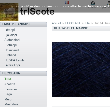
trIScote utilise des cookies pour vous offrir le meilleur service
contact
plan d
Accueil
>
FILCOLANA
>
Tilia
>
Tilia 145 ble
LAINE ISLANDAISE
TILIA 145 BLEU MARINE
Léttlopi
Fjallalopi
Álafosslopi
Plötulopi
Hosuband
Einband
HESPA Lambi
Livres Lopi
FILCOLANA
Tilia
Arwetta
Peruvian
Saga
Merci
Mashdale