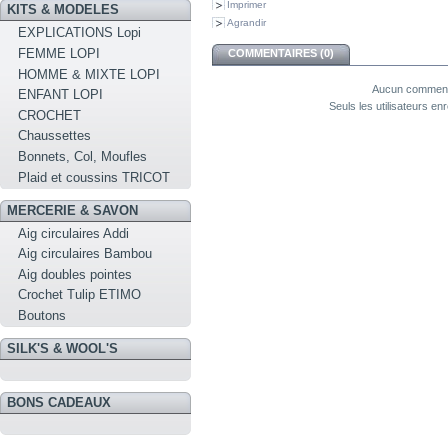
Imprimer
KITS & MODELES
Agrandir
EXPLICATIONS Lopi
FEMME LOPI
COMMENTAIRES (0)
HOMME & MIXTE LOPI
Aucun commenta
ENFANT LOPI
Seuls les utilisateurs e
CROCHET
Chaussettes
Bonnets, Col, Moufles
Plaid et coussins TRICOT
MERCERIE & SAVON
Aig circulaires Addi
Aig circulaires Bambou
Aig doubles pointes
Crochet Tulip ETIMO
Boutons
SILK'S & WOOL'S
BONS CADEAUX