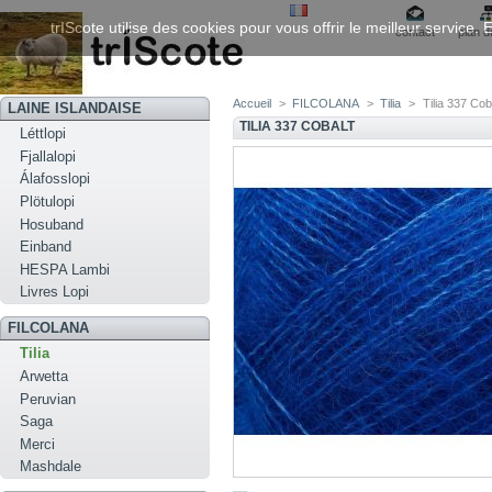
trIScote utilise des cookies pour vous offrir le meilleur service
contact
plan d
Accueil
>
FILCOLANA
>
Tilia
>
Tilia 337 Cob
LAINE ISLANDAISE
TILIA 337 COBALT
Léttlopi
Fjallalopi
Álafosslopi
Plötulopi
Hosuband
Einband
HESPA Lambi
Livres Lopi
FILCOLANA
Tilia
Arwetta
Peruvian
Saga
Merci
Mashdale