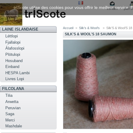
trIScote utilise des cookies pour vous offrir le meilleur service
contact
plan d
Accueil
>
Silk's & Wool's
>
Silk'S & Wool'S 1
LAINE ISLANDAISE
SILK'S & WOOL'S 18 SAUMON
Léttlopi
Fjallalopi
Álafosslopi
Plötulopi
Hosuband
Einband
HESPA Lambi
Livres Lopi
FILCOLANA
Tilia
Arwetta
Peruvian
Saga
Merci
Mashdale