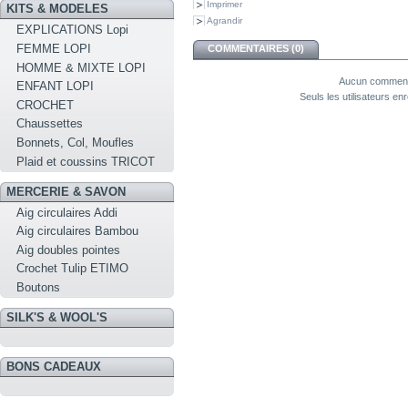
Imprimer
KITS & MODELES
Agrandir
EXPLICATIONS Lopi
FEMME LOPI
COMMENTAIRES (0)
HOMME & MIXTE LOPI
Aucun commenta
ENFANT LOPI
Seuls les utilisateurs e
CROCHET
Chaussettes
Bonnets, Col, Moufles
Plaid et coussins TRICOT
MERCERIE & SAVON
Aig circulaires Addi
Aig circulaires Bambou
Aig doubles pointes
Crochet Tulip ETIMO
Boutons
SILK'S & WOOL'S
BONS CADEAUX