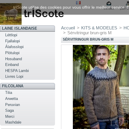
trIScote utilise des cookies pour vous offrir le meilleur service
contact
plan d
Accueil
>
KITS & MODELES
>
HO
LAINE ISLANDAISE
>
Sérvitringur brun-gris M
Léttlopi
SÉRVITRINGUR BRUN-GRIS M
Fjallalopi
Álafosslopi
Plötulopi
Hosuband
Einband
HESPA Lambi
Livres Lopi
FILCOLANA
Tilia
Arwetta
Peruvian
Saga
Merci
Mashdale