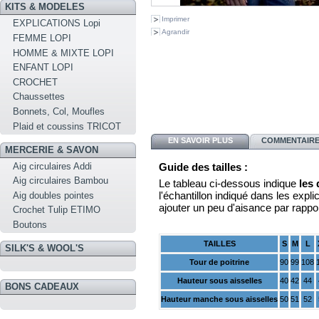
KITS & MODELES
Imprimer
EXPLICATIONS Lopi
Agrandir
FEMME LOPI
HOMME & MIXTE LOPI
ENFANT LOPI
CROCHET
Chaussettes
Bonnets, Col, Moufles
Plaid et coussins TRICOT
EN SAVOIR PLUS
COMMENTAIRES
MERCERIE & SAVON
Aig circulaires Addi
Guide des tailles :
Aig circulaires Bambou
Le tableau ci-dessous indique
les
l'échantillon indiqué dans les explica
Aig doubles pointes
ajouter un peu d'aisance par rappo
Crochet Tulip ETIMO
Boutons
TAILLES
S
M
L
SILK'S & WOOL'S
Tour de poitrine
90
99
108
Hauteur sous aisselles
40
42
44
BONS CADEAUX
Hauteur manche sous aisselles
50
51
52