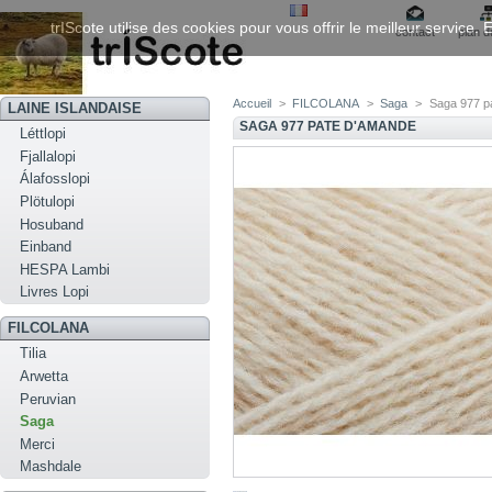
trIScote utilise des cookies pour vous offrir le meilleur service
contact
plan d
Accueil
>
FILCOLANA
>
Saga
>
Saga 977 p
LAINE ISLANDAISE
SAGA 977 PATE D'AMANDE
Léttlopi
Fjallalopi
Álafosslopi
Plötulopi
Hosuband
Einband
HESPA Lambi
Livres Lopi
FILCOLANA
Tilia
Arwetta
Peruvian
Saga
Merci
Mashdale