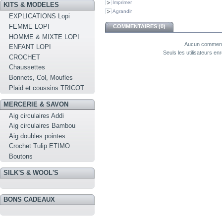
Imprimer
KITS & MODELES
Agrandir
EXPLICATIONS Lopi
FEMME LOPI
COMMENTAIRES (0)
HOMME & MIXTE LOPI
Aucun commenta
ENFANT LOPI
Seuls les utilisateurs e
CROCHET
Chaussettes
Bonnets, Col, Moufles
Plaid et coussins TRICOT
MERCERIE & SAVON
Aig circulaires Addi
Aig circulaires Bambou
Aig doubles pointes
Crochet Tulip ETIMO
Boutons
SILK'S & WOOL'S
BONS CADEAUX