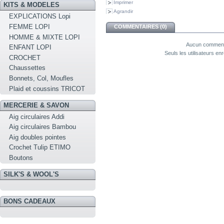
Imprimer
KITS & MODELES
Agrandir
EXPLICATIONS Lopi
FEMME LOPI
COMMENTAIRES (0)
HOMME & MIXTE LOPI
Aucun commenta
ENFANT LOPI
Seuls les utilisateurs e
CROCHET
Chaussettes
Bonnets, Col, Moufles
Plaid et coussins TRICOT
MERCERIE & SAVON
Aig circulaires Addi
Aig circulaires Bambou
Aig doubles pointes
Crochet Tulip ETIMO
Boutons
SILK'S & WOOL'S
BONS CADEAUX