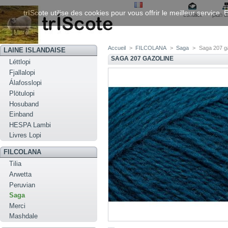
trIScote utilise des cookies pour vous offrir le meilleur service
contact
plan d
Accueil
>
FILCOLANA
>
Saga
>
Saga 207 g
LAINE ISLANDAISE
SAGA 207 GAZOLINE
Léttlopi
Fjallalopi
Álafosslopi
Plötulopi
Hosuband
Einband
HESPA Lambi
Livres Lopi
FILCOLANA
Tilia
Arwetta
Peruvian
Saga
Merci
Mashdale