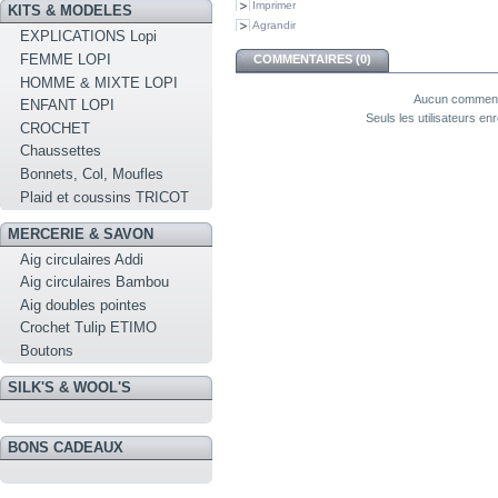
Imprimer
KITS & MODELES
Agrandir
EXPLICATIONS Lopi
FEMME LOPI
COMMENTAIRES (0)
HOMME & MIXTE LOPI
Aucun commenta
ENFANT LOPI
Seuls les utilisateurs e
CROCHET
Chaussettes
Bonnets, Col, Moufles
Plaid et coussins TRICOT
MERCERIE & SAVON
Aig circulaires Addi
Aig circulaires Bambou
Aig doubles pointes
Crochet Tulip ETIMO
Boutons
SILK'S & WOOL'S
BONS CADEAUX