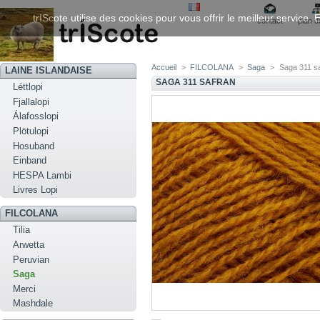
trIScote utilise des cookies pour vous offrir le meilleur service
contact
plan d
Accueil
>
FILCOLANA
>
Saga
>
Saga 311 s
LAINE ISLANDAISE
SAGA 311 SAFRAN
Léttlopi
Fjallalopi
Álafosslopi
Plötulopi
Hosuband
Einband
HESPA Lambi
Livres Lopi
FILCOLANA
Tilia
Arwetta
Peruvian
Saga
Merci
Mashdale