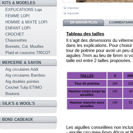
KITS & MODELES
Imprimer
EXPLICATIONS Lopi
Agrandir
FEMME LOPI
HOMME & MIXTE LOPI
EN SAVOIR PLUS
COMMENTAIRES
ENFANT LOPI
Tableau des tailles
CROCHET
Il s'agit des dimensions du vêtemen
Chaussettes
dans les explications. Pour choisir 
Bonnets, Col, Moufles
tour de poitrine pour avoir un peu 
Plaid et coussins TRICOT
aiguiles 7mm au lieu de 6mm si vou
taille est entre 2 tailles proposées.
MERCERIE & SAVON
Aig circulaires Addi
Aig circulaires Bambou
TAILLES
S
(M/
Aig doubles pointes
Tour de poitrine
(94
10
Crochet Tulip ETIMO
Hauteur corps jusqu’au
(42
43
Boutons
aisselles
Hauteur manche sous
(49
51
SILK'S & WOOL'S
aisselles
BONS CADEAUX
Les aiguilles conseillées non incl
- aiguille circulaire 6mm 40cm et