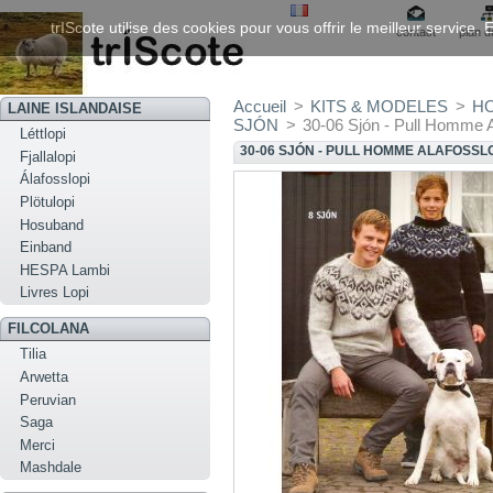
trIScote utilise des cookies pour vous offrir le meilleur service
contact
plan d
Accueil
>
KITS & MODELES
>
HO
LAINE ISLANDAISE
SJÓN
>
30-06 Sjón - Pull Homme A
Léttlopi
30-06 SJÓN - PULL HOMME ALAFOSSL
Fjallalopi
Álafosslopi
Plötulopi
Hosuband
Einband
HESPA Lambi
Livres Lopi
FILCOLANA
Tilia
Arwetta
Peruvian
Saga
Merci
Mashdale