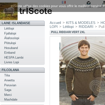
trIScote utilise des cookies pour vous offrir le meilleur service
contact
plan d
Accueil
>
KITS & MODELES
>
H
LAINE ISLANDAISE
LOPI
>
Léttlopi
>
RIDDARI
>
Pull
Léttlopi
PULL RIDDARI VERT 2XL
Fjallalopi
Álafosslopi
Plötulopi
Hosuband
Einband
HESPA Lambi
Livres Lopi
FILCOLANA
Tilia
Arwetta
Peruvian
Saga
Merci
Mashdale