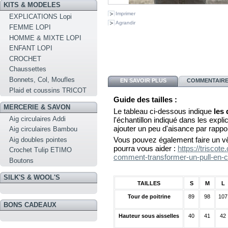
KITS & MODELES
Imprimer
EXPLICATIONS Lopi
Agrandir
FEMME LOPI
HOMME & MIXTE LOPI
ENFANT LOPI
CROCHET
Chaussettes
Bonnets, Col, Moufles
EN SAVOIR PLUS
COMMENTAIRES
Plaid et coussins TRICOT
Guide des tailles :
MERCERIE & SAVON
Le tableau ci-dessous indique
les
Aig circulaires Addi
l'échantillon indiqué dans les explica
ajouter un peu d'aisance par rappo
Aig circulaires Bambou
Vous pouvez également faire un vê
Aig doubles pointes
pourra vous aider :
https://triscot
Crochet Tulip ETIMO
comment-transformer-un-pull-en-c
Boutons
SILK'S & WOOL'S
TAILLES
S
M
L
Tour de poitrine
89
98
107
BONS CADEAUX
Hauteur sous aisselles
40
41
42