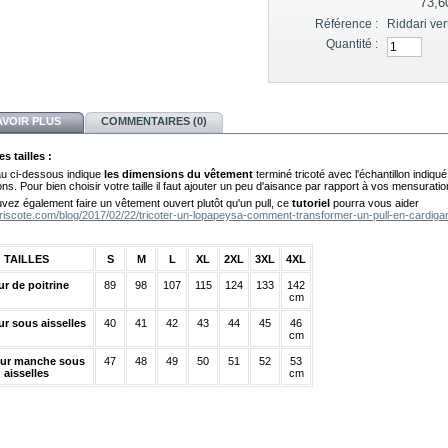
73,6
Référence :
Riddari ver
Quantité :
AVOIR PLUS
COMMENTAIRES (0)
s tailles :
au ci-dessous indique
les dimensions du vêtement
terminé tricoté avec l'échantillon indiqu
ons. Pour bien choisir votre taille il faut ajouter un peu d'aisance par rapport à vos mensuratio
vez également faire un vêtement ouvert plutôt qu'un pull, ce
tutoriel
pourra vous aider
/triscote.com/blog/2017/02/22/tricoter-un-lopapeysa-comment-transformer-un-pull-en-cardiga
TAILLES
S
M
L
XL
2XL
3XL
4XL
ur de poitrine
89
98
107
115
124
133
142
cm
r sous aisselles
40
41
42
43
44
45
46
cm
ur manche sous
47
48
49
50
51
52
53
aisselles
cm