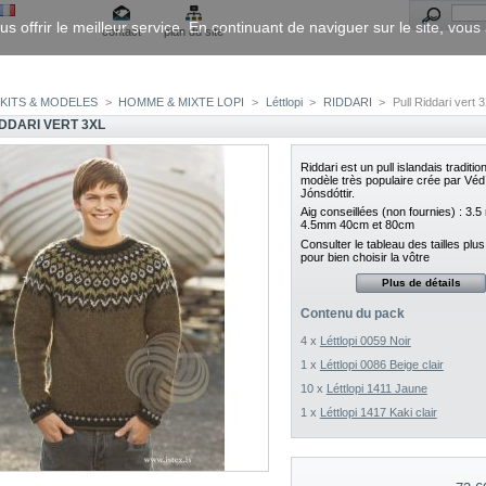
us offrir le meilleur service. En continuant de naviguer sur le site, vou
contact
plan du site
KITS & MODELES
>
HOMME & MIXTE LOPI
>
Léttlopi
>
RIDDARI
>
Pull Riddari vert 
IDDARI VERT 3XL
Riddari est un pull islandais traditio
modèle très populaire crée par
Véd
Jónsdóttir.
Aig conseillées (non fournies) : 3.
4.5mm 40cm et 80cm
Consulter le tableau des tailles plu
pour bien choisir la vôtre
Plus de détails
Contenu du pack
4 x
Léttlopi 0059 Noir
1 x
Léttlopi 0086 Beige clair
10 x
Léttlopi 1411 Jaune
1 x
Léttlopi 1417 Kaki clair