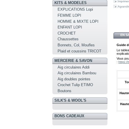
Imprimer
KITS & MODELES
Agrandir
EXPLICATIONS Lopi
FEMME LOPI
HOMME & MIXTE LOPI
ENFANT LOPI
CROCHET
EN S
Chaussettes
Bonnets, Col, Moufles
Guide de
Le table
Plaid et coussins TRICOT
explicati
Vous pou
MERCERIE & SAVON
:
https:/
Aig circulaires Addi
Aig circulaires Bambou
Aig doubles pointes
To
Crochet Tulip ETIMO
Boutons
Hauteu
SILK'S & WOOL'S
Haute
BONS CADEAUX