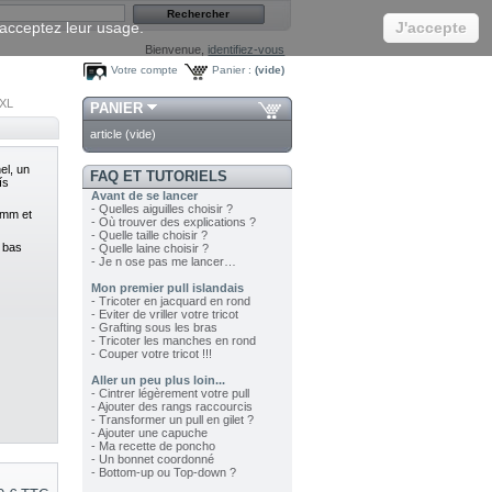
s acceptez leur usage.
J'accepte
Bienvenue,
identifiez-vous
Votre compte
Panier :
(vide)
3XL
PANIER
article
(vide)
nel, un
FAQ ET TUTORIELS
ís
Avant de se lancer
- Quelles aiguilles choisir ?
5 mm et
- Où trouver des explications ?
- Quelle taille choisir ?
s bas
- Quelle laine choisir ?
- Je n ose pas me lancer…
Mon premier pull islandais
- Tricoter en jacquard en rond
- Eviter de vriller votre tricot
- Grafting sous les bras
- Tricoter les manches en rond
- Couper votre tricot !!!
Aller un peu plus loin...
- Cintrer légèrement votre pull
- Ajouter des rangs raccourcis
- Transformer un pull en gilet ?
- Ajouter une capuche
- Ma recette de poncho
- Un bonnet coordonné
- Bottom-up ou Top-down ?