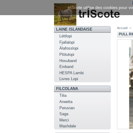
trIScote utilise des cookies pour vo
Accueil
>
LAINE ISLANDAISE
PULL R
Léttlopi
Fjallalopi
Álafosslopi
Plötulopi
Hosuband
Einband
HESPA Lambi
Livres Lopi
FILCOLANA
Tilia
Arwetta
Peruvian
Saga
Merci
Mashdale