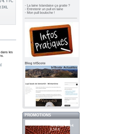
0 €
TTC
- La laine Islandaise ça gratte ?
t 3XL
- Entretenir un pull en laine
- Mon pull bouloche !
é dans les
ns.
Blog trIScote
n/
PROMOTIONS
Mashdale 390
6,70 €
Terracota
6,50 €