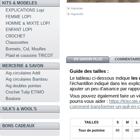
KITS & MODELES
Imprimer
EXPLICATIONS Lopi
Agrandir
FEMME LOPI
HOMME & MIXTE LOPI
ENFANT LOPI
CROCHET
Chaussettes
Bonnets, Col, Moufles
Plaid et coussins TRICOT
EN SAVOIR PLUS
COMMENTAIRES
MERCERIE & SAVON
Guide des tailles :
Aig circulaires Addi
Le tableau ci-dessous indique
les
Aig circulaires Bambou
l'échantillon indiqué dans les explica
Aig doubles pointes
ajouter un peu d'aisance par rappo
Crochet Tulip ETIMO
Vous pouvez également faire un vê
Boutons
pourra vous aider :
https://triscot
comment-transformer-un-pull-en-c
SILK'S & WOOL'S
TAILLES
S
M
L
BONS CADEAUX
Tour de poitrine
89
98
107