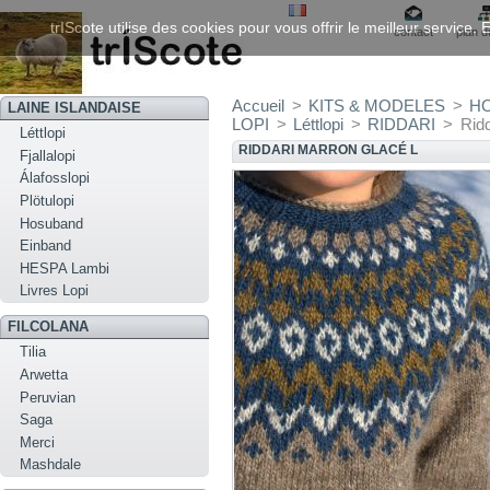
trIScote utilise des cookies pour vous offrir le meilleur service
contact
plan d
Accueil
>
KITS & MODELES
>
H
LAINE ISLANDAISE
LOPI
>
Léttlopi
>
RIDDARI
>
Ridd
Léttlopi
RIDDARI MARRON GLACÉ L
Fjallalopi
Álafosslopi
Plötulopi
Hosuband
Einband
HESPA Lambi
Livres Lopi
FILCOLANA
Tilia
Arwetta
Peruvian
Saga
Merci
Mashdale