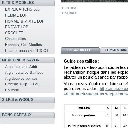
KITS & MODELES
Imprimer
EXPLICATIONS Lopi
Agrandir
FEMME LOPI
HOMME & MIXTE LOPI
ENFANT LOPI
CROCHET
Chaussettes
Bonnets, Col, Moufles
EN SAVOIR PLUS
COMMENTAIRES
Plaid et coussins TRICOT
MERCERIE & SAVON
Guide des tailles :
Aig circulaires Addi
Le tableau ci-dessous indique
les
l'échantillon indiqué dans les explica
Aig circulaires Bambou
ajouter un peu d'aisance par rappo
Aig doubles pointes
Vous pouvez également faire un vê
Crochet Tulip ETIMO
pourra vous aider :
https://triscot
Boutons
comment-transformer-un-pull-en-c
SILK'S & WOOL'S
TAILLES
S
M
L
BONS CADEAUX
Tour de poitrine
89
98
107
Hauteur sous aisselles
40
41
42