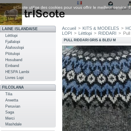
trIScote utilise des cookies pour vous offrir le meilleur service
contact
plan d
Accueil
>
KITS & MODELES
>
H
LAINE ISLANDAISE
LOPI
>
Léttlopi
>
RIDDARI
>
Pull
Léttlopi
PULL RIDDARI GRIS & BLEU M
Fjallalopi
Álafosslopi
Plötulopi
Hosuband
Einband
HESPA Lambi
Livres Lopi
FILCOLANA
Tilia
Arwetta
Peruvian
Saga
Merci
Mashdale