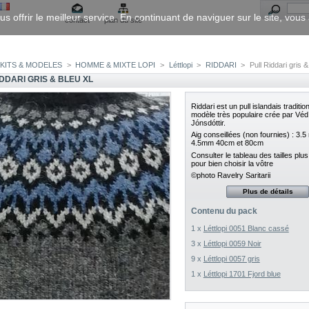
us offrir le meilleur service. En continuant de naviguer sur le site, vou
contact
plan du site
KITS & MODELES
>
HOMME & MIXTE LOPI
>
Léttlopi
>
RIDDARI
>
Pull Riddari gris 
DDARI GRIS & BLEU XL
Riddari est un pull islandais traditio
modèle très populaire crée par
Véd
Jónsdóttir.
Aig conseillées (non fournies) : 3.
4.5mm 40cm et 80cm
Consulter le tableau des tailles plu
pour bien choisir la vôtre
©photo Ravelry S
aritarii
Plus de détails
Contenu du pack
1 x
Léttlopi 0051 Blanc cassé
3 x
Léttlopi 0059 Noir
9 x
Léttlopi 0057 gris
1 x
Léttlopi 1701 Fjord blue