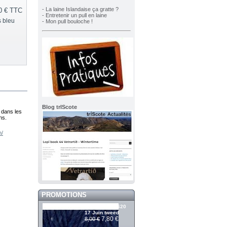
- La laine Islandaise ça gratte ?
0 €
TTC
- Entretenir un pull en laine
s bleu
- Mon pull bouloche !
Blog trIScote
é dans les
ns.
n/
PROMOTIONS
Álafosslopi 2620
17 Juin tweed
7,80 €
8,00 €