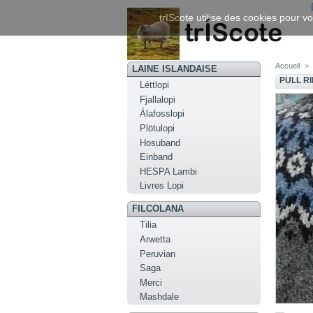
trIScote utilise des cookies pour vo
Accueil
>
LAINE ISLANDAISE
PULL RI
Léttlopi
Fjallalopi
Álafosslopi
Plötulopi
Hosuband
Einband
HESPA Lambi
Livres Lopi
FILCOLANA
Tilia
Arwetta
Peruvian
Saga
Merci
Mashdale