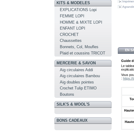
Imprimer
KITS & MODELES
Agrandir
EXPLICATIONS Lopi
FEMME LOPI
HOMME & MIXTE LOPI
ENFANT LOPI
CROCHET
Chaussettes
Bonnets, Col, Moufles
EN S
Plaid et coussins TRICOT
Guide de
MERCERIE & SAVON
Le table
Aig circulaires Addi
explicati
Vous pou
Aig circulaires Bambou
:
https:/
Aig doubles pointes
Crochet Tulip ETIMO
Boutons
To
SILK'S & WOOL'S
Hauteu
BONS CADEAUX
Haute