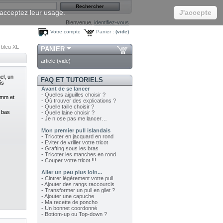
s acceptez leur usage.
J'accepte
Bienvenue,
identifiez-vous
Votre compte
Panier :
(vide)
& bleu XL
PANIER
article
(vide)
nel, un
FAQ ET TUTORIELS
ís
Avant de se lancer
- Quelles aiguilles choisir ?
5 mm et
- Où trouver des explications ?
- Quelle taille choisir ?
s bas
- Quelle laine choisir ?
- Je n ose pas me lancer…
Mon premier pull islandais
- Tricoter en jacquard en rond
- Eviter de vriller votre tricot
- Grafting sous les bras
- Tricoter les manches en rond
- Couper votre tricot !!!
Aller un peu plus loin...
- Cintrer légèrement votre pull
- Ajouter des rangs raccourcis
- Transformer un pull en gilet ?
- Ajouter une capuche
- Ma recette de poncho
- Un bonnet coordonné
- Bottom-up ou Top-down ?