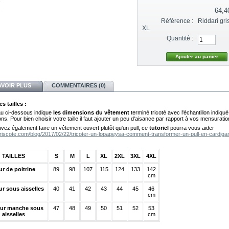
64,4
Référence :
Riddari gri
XL
Quantité :
AVOIR PLUS
COMMENTAIRES (0)
s tailles :
au ci-dessous indique
les dimensions du vêtement
terminé tricoté avec l'échantillon indiqu
ons. Pour bien choisir votre taille il faut ajouter un peu d'aisance par rapport à vos mensuratio
vez également faire un vêtement ouvert plutôt qu'un pull, ce
tutoriel
pourra vous aider
/triscote.com/blog/2017/02/22/tricoter-un-lopapeysa-comment-transformer-un-pull-en-cardiga
TAILLES
S
M
L
XL
2XL
3XL
4XL
ur de poitrine
89
98
107
115
124
133
142
cm
r sous aisselles
40
41
42
43
44
45
46
cm
ur manche sous
47
48
49
50
51
52
53
aisselles
cm