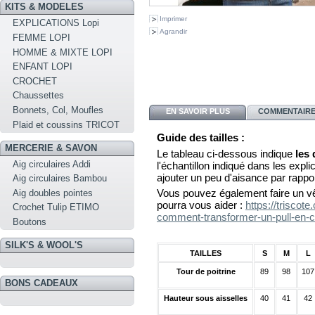
KITS & MODELES
Imprimer
EXPLICATIONS Lopi
Agrandir
FEMME LOPI
HOMME & MIXTE LOPI
ENFANT LOPI
CROCHET
Chaussettes
Bonnets, Col, Moufles
EN SAVOIR PLUS
COMMENTAIRES
Plaid et coussins TRICOT
Guide des tailles :
MERCERIE & SAVON
Le tableau ci-dessous indique
les
Aig circulaires Addi
l'échantillon indiqué dans les explica
ajouter un peu d'aisance par rappo
Aig circulaires Bambou
Vous pouvez également faire un vê
Aig doubles pointes
pourra vous aider :
https://triscot
Crochet Tulip ETIMO
comment-transformer-un-pull-en-c
Boutons
SILK'S & WOOL'S
TAILLES
S
M
L
Tour de poitrine
89
98
107
BONS CADEAUX
Hauteur sous aisselles
40
41
42