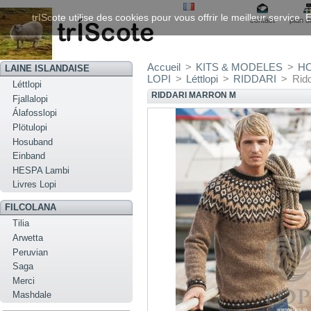
trIScote utilise des cookies pour vous offrir le meilleur service
contact
plan d
Accueil
>
KITS & MODELES
>
H
LAINE ISLANDAISE
LOPI
>
Léttlopi
>
RIDDARI
>
Rid
Léttlopi
RIDDARI MARRON M
Fjallalopi
Álafosslopi
Plötulopi
Hosuband
Einband
HESPA Lambi
Livres Lopi
FILCOLANA
Tilia
Arwetta
Peruvian
Saga
Merci
Mashdale