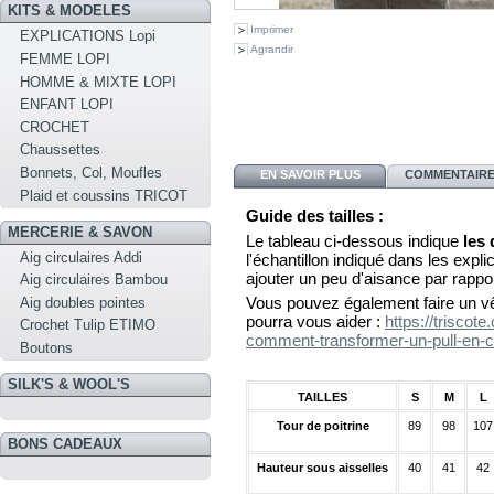
KITS & MODELES
Imprimer
EXPLICATIONS Lopi
Agrandir
FEMME LOPI
HOMME & MIXTE LOPI
ENFANT LOPI
CROCHET
Chaussettes
Bonnets, Col, Moufles
EN SAVOIR PLUS
COMMENTAIRES
Plaid et coussins TRICOT
Guide des tailles :
MERCERIE & SAVON
Le tableau ci-dessous indique
les
Aig circulaires Addi
l'échantillon indiqué dans les explica
ajouter un peu d'aisance par rappo
Aig circulaires Bambou
Vous pouvez également faire un vê
Aig doubles pointes
pourra vous aider :
https://triscot
Crochet Tulip ETIMO
comment-transformer-un-pull-en-c
Boutons
SILK'S & WOOL'S
TAILLES
S
M
L
Tour de poitrine
89
98
107
BONS CADEAUX
Hauteur sous aisselles
40
41
42