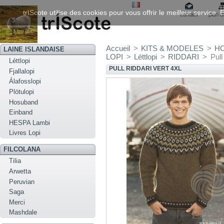
trIScote utilise des cookies pour vous offrir le meilleur service
contact
plan d
Accueil
>
KITS & MODELES
>
H
LAINE ISLANDAISE
LOPI
>
Léttlopi
>
RIDDARI
>
Pull
Léttlopi
PULL RIDDARI VERT 4XL
Fjallalopi
Álafosslopi
Plötulopi
Hosuband
Einband
HESPA Lambi
Livres Lopi
FILCOLANA
Tilia
Arwetta
Peruvian
Saga
Merci
Mashdale