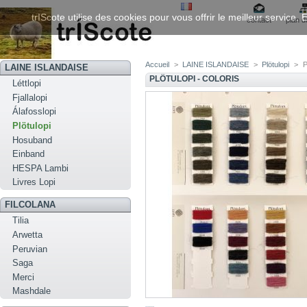
trIScote utilise des cookies pour vous offrir le meilleur service
contact
plan d
Accueil
>
LAINE ISLANDAISE
>
Plötulopi
>
P
LAINE ISLANDAISE
PLÖTULOPI - COLORIS
Léttlopi
Fjallalopi
Álafosslopi
Plötulopi
Hosuband
Einband
HESPA Lambi
Livres Lopi
FILCOLANA
Tilia
Arwetta
Peruvian
Saga
Merci
Mashdale