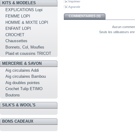
Imprimer
KITS & MODELES
Agrandir
EXPLICATIONS Lopi
FEMME LOPI
COMMENTAIRES (0)
HOMME & MIXTE LOPI
Aucun commenta
ENFANT LOPI
Seuls les utilisateurs e
CROCHET
Chaussettes
Bonnets, Col, Moufles
Plaid et coussins TRICOT
MERCERIE & SAVON
Aig circulaires Addi
Aig circulaires Bambou
Aig doubles pointes
Crochet Tulip ETIMO
Boutons
SILK'S & WOOL'S
BONS CADEAUX