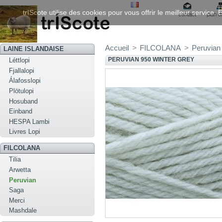
trIScote utilise des cookies pour vous offrir le meilleur service
contact
plan d
Accueil
>
FILCOLANA
>
Peruvian
LAINE ISLANDAISE
PERUVIAN 950 WINTER GREY
Léttlopi
Fjallalopi
Álafosslopi
Plötulopi
Hosuband
Einband
HESPA Lambi
Livres Lopi
FILCOLANA
Tilia
Arwetta
Peruvian
Saga
Merci
Mashdale