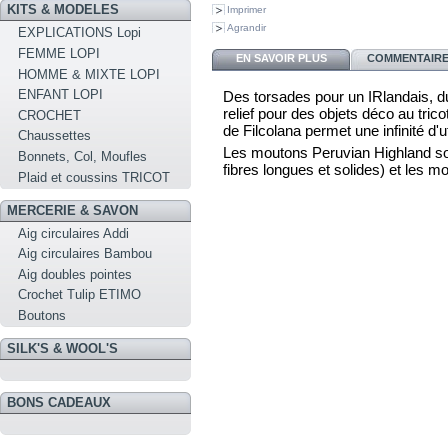
KITS & MODELES
Imprimer
Agrandir
EXPLICATIONS Lopi
FEMME LOPI
EN SAVOIR PLUS
COMMENTAIRES
HOMME & MIXTE LOPI
ENFANT LOPI
Des torsades pour un IRlandais, du
relief pour des objets déco au tric
CROCHET
de Filcolana permet une infinité d'ut
Chaussettes
Les moutons Peruvian Highland son
Bonnets, Col, Moufles
fibres longues et solides) et les m
Plaid et coussins TRICOT
MERCERIE & SAVON
Aig circulaires Addi
Aig circulaires Bambou
Aig doubles pointes
Crochet Tulip ETIMO
Boutons
SILK'S & WOOL'S
BONS CADEAUX