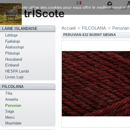
trIScote utilise des cookies pour vous offrir le meilleur service
contact
plan d
Accueil
>
FILCOLANA
>
Peruvian
LAINE ISLANDAISE
PERUVIAN 832 BURNT SIENNA
Léttlopi
Fjallalopi
Álafosslopi
Plötulopi
Hosuband
Einband
HESPA Lambi
Livres Lopi
FILCOLANA
Tilia
Arwetta
Peruvian
Saga
Merci
Mashdale