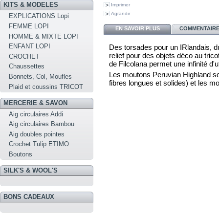
KITS & MODELES
Imprimer
Agrandir
EXPLICATIONS Lopi
FEMME LOPI
EN SAVOIR PLUS
COMMENTAIRES
HOMME & MIXTE LOPI
ENFANT LOPI
Des torsades pour un IRlandais, du
relief pour des objets déco au tric
CROCHET
de Filcolana permet une infinité d'ut
Chaussettes
Les moutons Peruvian Highland son
Bonnets, Col, Moufles
fibres longues et solides) et les m
Plaid et coussins TRICOT
MERCERIE & SAVON
Aig circulaires Addi
Aig circulaires Bambou
Aig doubles pointes
Crochet Tulip ETIMO
Boutons
SILK'S & WOOL'S
BONS CADEAUX