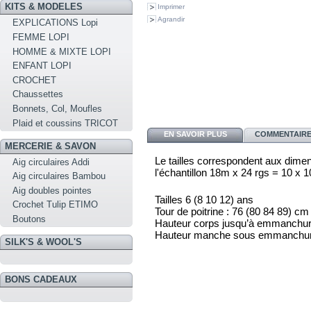
KITS & MODELES
Imprimer
Agrandir
EXPLICATIONS Lopi
FEMME LOPI
HOMME & MIXTE LOPI
ENFANT LOPI
CROCHET
Chaussettes
Bonnets, Col, Moufles
Plaid et coussins TRICOT
EN SAVOIR PLUS
COMMENTAIRES
MERCERIE & SAVON
Le tailles correspondent aux dimen
Aig circulaires Addi
l'échantillon 18m x 24 rgs = 10 x
Aig circulaires Bambou
Aig doubles pointes
Tailles 6 (8 10 12) ans
Crochet Tulip ETIMO
Tour de poitrine : 76 (80 84 89) cm
Boutons
Hauteur corps jusqu’à emmanchure
Hauteur manche sous emmanchure
SILK'S & WOOL'S
BONS CADEAUX