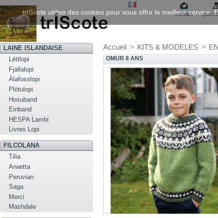
trIScote utilise des cookies pour vous offrir le meilleur service
contact
plan d
Accueil
>
KITS & MODELES
>
EN
LAINE ISLANDAISE
OMUR 8 ANS
Léttlopi
Fjallalopi
Álafosslopi
Plötulopi
Hosuband
Einband
HESPA Lambi
Livres Lopi
FILCOLANA
Tilia
Arwetta
Peruvian
Saga
Merci
Mashdale