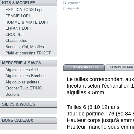
KITS & MODELES
Imprimer
Agrandir
EXPLICATIONS Lopi
FEMME LOPI
HOMME & MIXTE LOPI
ENFANT LOPI
CROCHET
Chaussettes
Bonnets, Col, Moufles
Plaid et coussins TRICOT
MERCERIE & SAVON
EN SAVOIR PLUS
COMMENTAIRES
Aig circulaires Addi
Aig circulaires Bambou
Le tailles correspondent au
Aig doubles pointes
tricotant selon l'échantillo
Crochet Tulip ETIMO
aiguilles 4.5mm
Boutons
SILK'S & WOOL'S
Tailles 6 (8 10 12) ans
Tour de poitrine : 76 (80 84
Hauteur corps jusqu’à emma
BONS CADEAUX
Hauteur manche sous emman