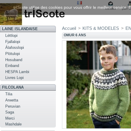
trIScote utilise des cookies pour vous offrir le meilleur service
contact
plan d
Accueil
>
KITS & MODELES
>
EN
LAINE ISLANDAISE
OMUR 6 ANS
Léttlopi
Fjallalopi
Álafosslopi
Plötulopi
Hosuband
Einband
HESPA Lambi
Livres Lopi
FILCOLANA
Tilia
Arwetta
Peruvian
Saga
Merci
Mashdale