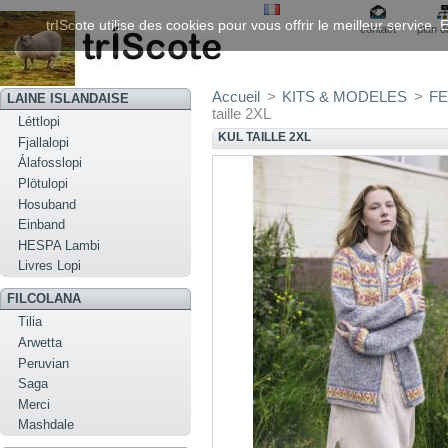
trIScote utilise des cookies pour vous offrir le meilleur service
contact
plan d
Accueil
>
KITS & MODELES
>
FE
LAINE ISLANDAISE
taille 2XL
Léttlopi
KUL TAILLE 2XL
Fjallalopi
Álafosslopi
Plötulopi
Hosuband
Einband
HESPA Lambi
Livres Lopi
FILCOLANA
Tilia
Arwetta
Peruvian
Saga
Merci
Mashdale