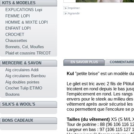
KITS & MODELES
Imprimer
EXPLICATIONS Lopi
Agrandir
FEMME LOPI
HOMME & MIXTE LOPI
ENFANT LOPI
CROCHET
Chaussettes
Bonnets, Col, Moufles
Plaid et coussins TRICOT
EN SAVOIR PLUS
COMMENTAIRES
MERCERIE & SAVON
Aig circulaires Addi
Kul
"petite brise" est un modèle du
Aig circulaires Bambou
Aig doubles pointes
Le gilet est tric avec 2 fils de Pl
Crochet Tulip ETIMO
tricotent en rond depuis le bas jus
l’empiècement en rond. Les rangs
Boutons
envers pour le steek au milieu des
vêtement après avoir sécurisé les
SILK'S & WOOL'S
cou permettent que l’encolure se 
Tailles (du vêtement)
XS (S M/L 
BONS CADEAUX
Tour de poitrine : 88 (96 106 116 
Largeur en bas : 97 (106 115 127 