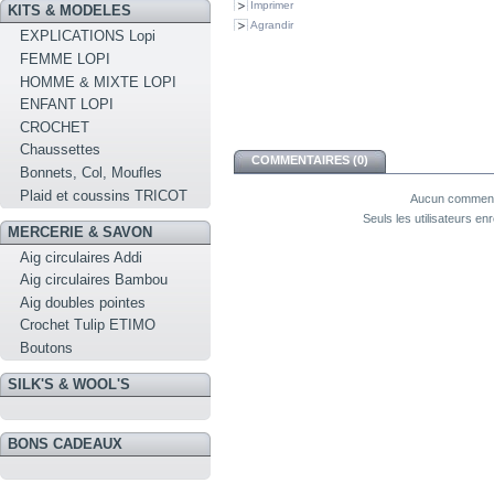
Imprimer
KITS & MODELES
Agrandir
EXPLICATIONS Lopi
FEMME LOPI
HOMME & MIXTE LOPI
ENFANT LOPI
CROCHET
Chaussettes
COMMENTAIRES (0)
Bonnets, Col, Moufles
Plaid et coussins TRICOT
Aucun commenta
Seuls les utilisateurs e
MERCERIE & SAVON
Aig circulaires Addi
Aig circulaires Bambou
Aig doubles pointes
Crochet Tulip ETIMO
Boutons
SILK'S & WOOL'S
BONS CADEAUX