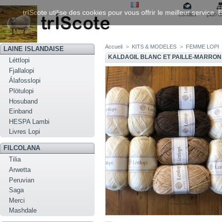
trIScote utilise des cookies pour vous offrir le meilleur service
contact
plan d
Accueil
>
KITS & MODELES
>
FEMME LOPI
LAINE ISLANDAISE
KALDAGIL BLANC ET PAILLE-MARRON
Léttlopi
Fjallalopi
Álafosslopi
Plötulopi
Hosuband
Einband
HESPA Lambi
Livres Lopi
FILCOLANA
Tilia
Arwetta
Peruvian
Saga
Merci
Mashdale