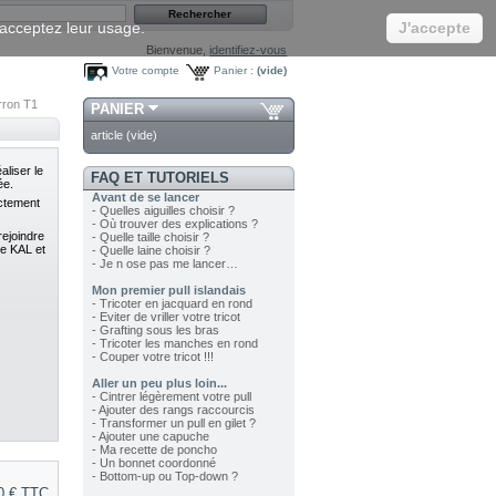
s acceptez leur usage.
J'accepte
Bienvenue,
identifiez-vous
Votre compte
Panier :
(vide)
rron T1
PANIER
article
(vide)
aliser le
FAQ ET TUTORIELS
ée.
Avant de se lancer
ectement
- Quelles aiguilles choisir ?
- Où trouver des explications ?
rejoindre
- Quelle taille choisir ?
re KAL et
- Quelle laine choisir ?
- Je n ose pas me lancer…
Mon premier pull islandais
- Tricoter en jacquard en rond
- Eviter de vriller votre tricot
- Grafting sous les bras
- Tricoter les manches en rond
- Couper votre tricot !!!
Aller un peu plus loin...
- Cintrer légèrement votre pull
- Ajouter des rangs raccourcis
- Transformer un pull en gilet ?
- Ajouter une capuche
- Ma recette de poncho
- Un bonnet coordonné
- Bottom-up ou Top-down ?
0 €
TTC