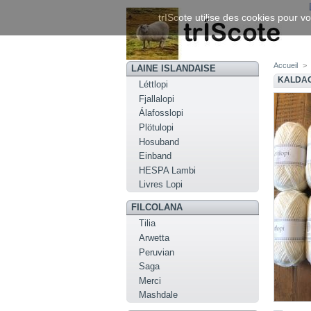
trIScote utilise des cookies pour vo
Accueil
>
LAINE ISLANDAISE
KALDAG
Léttlopi
Fjallalopi
Álafosslopi
Plötulopi
Hosuband
Einband
HESPA Lambi
Livres Lopi
FILCOLANA
Tilia
Arwetta
Peruvian
Saga
Merci
Mashdale