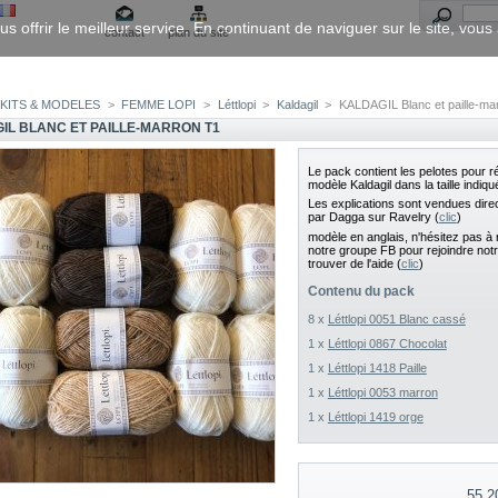
us offrir le meilleur service. En continuant de naviguer sur le site, vou
contact
plan du site
KITS & MODELES
>
FEMME LOPI
>
Léttlopi
>
Kaldagil
>
KALDAGIL Blanc et paille-ma
IL BLANC ET PAILLE-MARRON T1
Le pack contient les pelotes pour ré
modèle Kaldagil dans la taille indiqu
Les explications sont vendues dir
par Dagga sur Ravelry (
clic
)
modèle en anglais, n'hésitez pas à 
notre groupe FB pour rejoindre not
trouver de l'aide (
clic
)
Contenu du pack
8 x
Léttlopi 0051 Blanc cassé
1 x
Léttlopi 0867 Chocolat
1 x
Léttlopi 1418 Paille
1 x
Léttlopi 0053 marron
1 x
Léttlopi 1419 orge
55,2