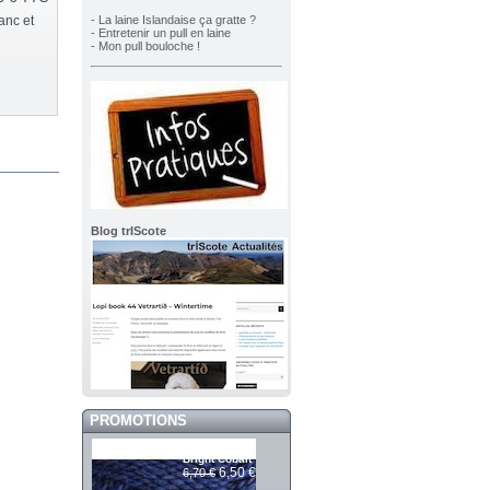
anc et
- La laine Islandaise ça gratte ?
- Entretenir un pull en laine
- Mon pull bouloche !
Blog trIScote
PROMOTIONS
Mashdale 337
Bright Cobalt
6,50 €
6,70 €