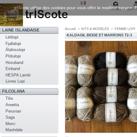
trIScote utilise des cookies pour vous offrir le meilleur service
contact
plan d
Accueil
>
KITS & MODELES
>
FEMME LOPI
LAINE ISLANDAISE
KALDAGIL BEIGE ET MARRONS T2-3
Léttlopi
Fjallalopi
Álafosslopi
Plötulopi
Hosuband
Einband
HESPA Lambi
Livres Lopi
FILCOLANA
Tilia
Arwetta
Peruvian
Saga
Merci
Mashdale