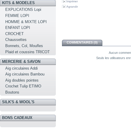
Imprimer
KITS & MODELES
Agrandir
EXPLICATIONS Lopi
FEMME LOPI
HOMME & MIXTE LOPI
ENFANT LOPI
CROCHET
Chaussettes
COMMENTAIRES (0)
Bonnets, Col, Moufles
Plaid et coussins TRICOT
Aucun commenta
Seuls les utilisateurs e
MERCERIE & SAVON
Aig circulaires Addi
Aig circulaires Bambou
Aig doubles pointes
Crochet Tulip ETIMO
Boutons
SILK'S & WOOL'S
BONS CADEAUX