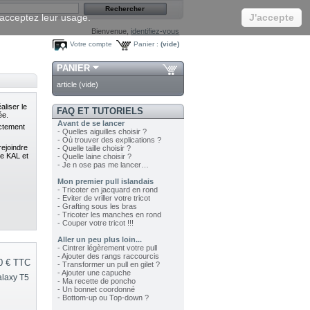
s acceptez leur usage.
J'accepte
Bienvenue,
identifiez-vous
Votre compte
Panier :
(vide)
PANIER
article
(vide)
aliser le
FAQ ET TUTORIELS
ée.
Avant de se lancer
ectement
- Quelles aiguilles choisir ?
- Où trouver des explications ?
rejoindre
- Quelle taille choisir ?
re KAL et
- Quelle laine choisir ?
- Je n ose pas me lancer…
Mon premier pull islandais
- Tricoter en jacquard en rond
- Eviter de vriller votre tricot
- Grafting sous les bras
- Tricoter les manches en rond
- Couper votre tricot !!!
Aller un peu plus loin...
- Cintrer légèrement votre pull
- Ajouter des rangs raccourcis
0 €
TTC
- Transformer un pull en gilet ?
- Ajouter une capuche
alaxy T5
- Ma recette de poncho
- Un bonnet coordonné
- Bottom-up ou Top-down ?