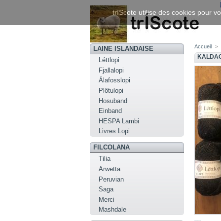
trIScote utilise des cookies pour vo
Accueil
>
LAINE ISLANDAISE
KALDAG
Léttlopi
Fjallalopi
Álafosslopi
Plötulopi
Hosuband
Einband
HESPA Lambi
Livres Lopi
FILCOLANA
Tilia
Arwetta
Peruvian
Saga
Merci
Mashdale