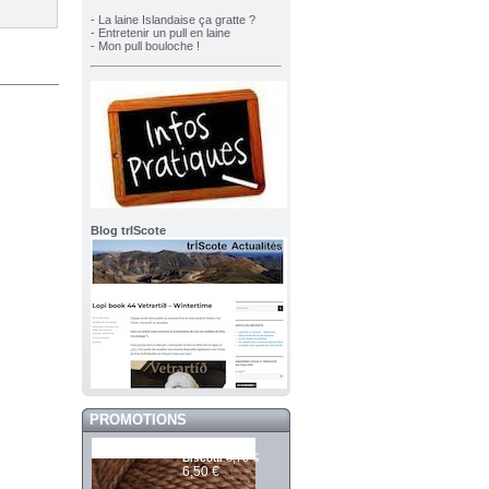
- La laine Islandaise ça gratte ?
- Entretenir un pull en laine
- Mon pull bouloche !
Blog trIScote
PROMOTIONS
Mashdale 389
6,70 €
Biscotti
6,50 €