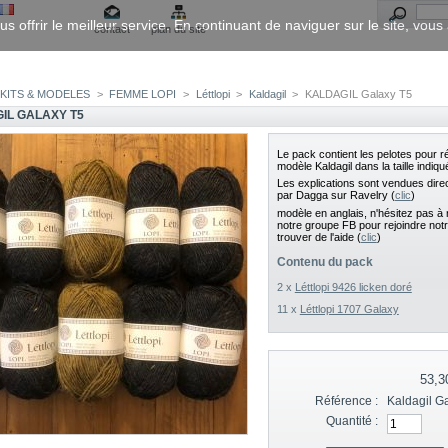
us offrir le meilleur service. En continuant de naviguer sur le site, vou
contact
plan du site
KITS & MODELES
>
FEMME LOPI
>
Léttlopi
>
Kaldagil
>
KALDAGIL Galaxy T5
IL GALAXY T5
Le pack contient les pelotes pour ré
modèle Kaldagil dans la taille indiqu
Les explications sont vendues dir
par Dagga sur Ravelry (
clic
)
modèle en anglais, n'hésitez pas à 
notre groupe FB pour rejoindre not
trouver de l'aide (
clic
)
Contenu du pack
2 x
Léttlopi 9426 licken doré
11 x
Léttlopi 1707 Galaxy
53,3
Référence :
Kaldagil G
Quantité :