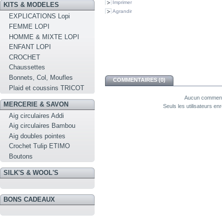
Imprimer
KITS & MODELES
Agrandir
EXPLICATIONS Lopi
FEMME LOPI
HOMME & MIXTE LOPI
ENFANT LOPI
CROCHET
Chaussettes
Bonnets, Col, Moufles
COMMENTAIRES (0)
Plaid et coussins TRICOT
Aucun commenta
MERCERIE & SAVON
Seuls les utilisateurs e
Aig circulaires Addi
Aig circulaires Bambou
Aig doubles pointes
Crochet Tulip ETIMO
Boutons
SILK'S & WOOL'S
BONS CADEAUX