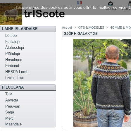
trIScote utilise des cookies pour vous offrir le meilleur service
contact
plan d
Accueil
>
KITS & MODELES
>
HOMME & MIX
LAINE ISLANDAISE
GJÖF H GALAXY XS
Léttlopi
Fjallalopi
Álafosslopi
Plötulopi
Hosuband
Einband
HESPA Lambi
Livres Lopi
FILCOLANA
Tilia
Arwetta
Peruvian
Saga
Merci
Mashdale