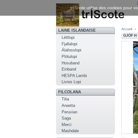
trIScote utilise des cookies pour vo
Accueil
>
LAINE ISLANDAISE
GJÖF H
Léttlopi
Fjallalopi
Álafosslopi
Plötulopi
Hosuband
Einband
HESPA Lambi
Livres Lopi
FILCOLANA
Tilia
Arwetta
Peruvian
Saga
Merci
Mashdale