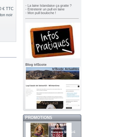
- La laine Islandaise ça gratte ?
0 €
TTC
- Entretenir un pull en laine
- Mon pull bouloche !
ton noir
Blog trIScote
PROMOTIONS
LOPI 45 et 13
modèles
60,00 €
français
52,00 €