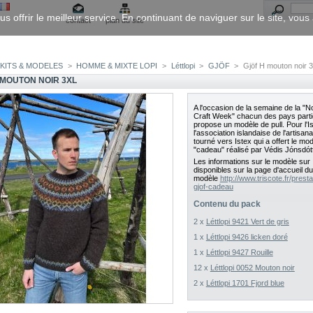
us offrir le meilleur service. En continuant de naviguer sur le site, vou
contact
plan du site
KITS & MODELES
>
HOMME & MIXTE LOPI
>
Léttlopi
>
GJÖF
>
Gjöf H mouton noir 
 MOUTON NOIR 3XL
A l'occasion de la semaine de la "N
Craft Week" chacun des pays parti
propose un modèle de pull. Pour l'I
l'association islandaise de l'artisana
tourné vers Istex qui a offert le mo
"cadeau" réalisé par Védis Jónsdótt
Les informations sur le modèle sur
disponibles sur la page d'accueil du
modèle
http://www.triscote.fr/pres
gjof-cadeau
Contenu du pack
2 x
Léttlopi 9421 Vert de gris
1 x
Léttlopi 9426 licken doré
1 x
Léttlopi 9427 Rouille
12 x
Léttlopi 0052 Mouton noir
2 x
Léttlopi 1701 Fjord blue