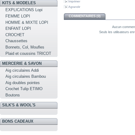
Imprimer
KITS & MODELES
Agrandir
EXPLICATIONS Lopi
FEMME LOPI
COMMENTAIRES (0)
HOMME & MIXTE LOPI
Aucun commenta
ENFANT LOPI
Seuls les utilisateurs e
CROCHET
Chaussettes
Bonnets, Col, Moufles
Plaid et coussins TRICOT
MERCERIE & SAVON
Aig circulaires Addi
Aig circulaires Bambou
Aig doubles pointes
Crochet Tulip ETIMO
Boutons
SILK'S & WOOL'S
BONS CADEAUX