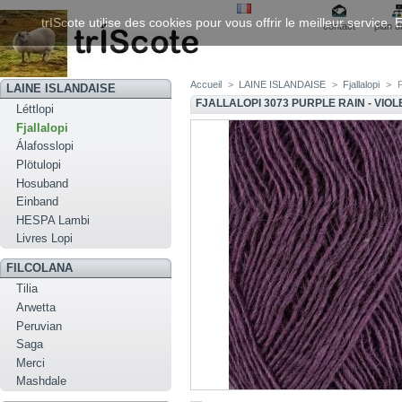
trIScote utilise des cookies pour vous offrir le meilleur service
contact
plan d
Accueil
>
LAINE ISLANDAISE
>
Fjallalopi
>
F
LAINE ISLANDAISE
FJALLALOPI 3073 PURPLE RAIN - VIO
Léttlopi
Fjallalopi
Álafosslopi
Plötulopi
Hosuband
Einband
HESPA Lambi
Livres Lopi
FILCOLANA
Tilia
Arwetta
Peruvian
Saga
Merci
Mashdale