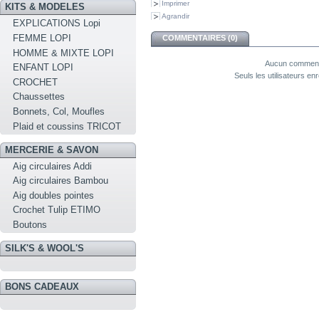
Imprimer
KITS & MODELES
Agrandir
EXPLICATIONS Lopi
FEMME LOPI
COMMENTAIRES (0)
HOMME & MIXTE LOPI
Aucun commenta
ENFANT LOPI
Seuls les utilisateurs e
CROCHET
Chaussettes
Bonnets, Col, Moufles
Plaid et coussins TRICOT
MERCERIE & SAVON
Aig circulaires Addi
Aig circulaires Bambou
Aig doubles pointes
Crochet Tulip ETIMO
Boutons
SILK'S & WOOL'S
BONS CADEAUX