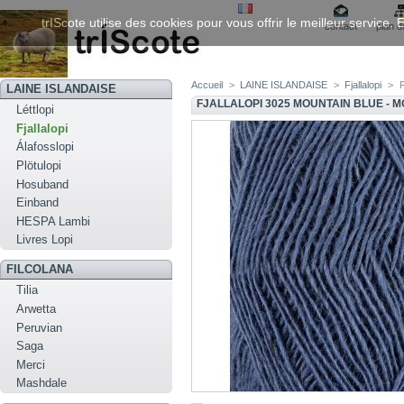
trIScote utilise des cookies pour vous offrir le meilleur service
contact
plan d
Accueil
>
LAINE ISLANDAISE
>
Fjallalopi
>
F
LAINE ISLANDAISE
FJALLALOPI 3025 MOUNTAIN BLUE - 
Léttlopi
Fjallalopi
Álafosslopi
Plötulopi
Hosuband
Einband
HESPA Lambi
Livres Lopi
FILCOLANA
Tilia
Arwetta
Peruvian
Saga
Merci
Mashdale