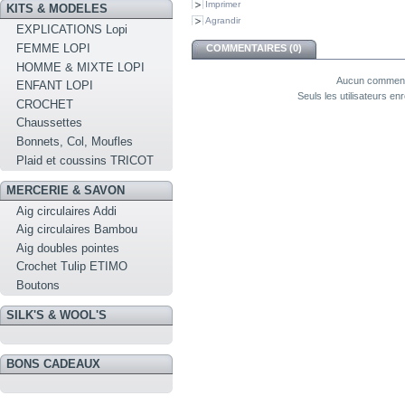
Imprimer
KITS & MODELES
Agrandir
EXPLICATIONS Lopi
FEMME LOPI
COMMENTAIRES (0)
HOMME & MIXTE LOPI
Aucun commenta
ENFANT LOPI
Seuls les utilisateurs e
CROCHET
Chaussettes
Bonnets, Col, Moufles
Plaid et coussins TRICOT
MERCERIE & SAVON
Aig circulaires Addi
Aig circulaires Bambou
Aig doubles pointes
Crochet Tulip ETIMO
Boutons
SILK'S & WOOL'S
BONS CADEAUX