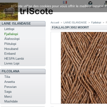
trIScote utilise des cookies pour vous offrir le meilleur service
contact
plan d
Accueil
>
LAINE ISLANDAISE
>
Fjallalopi
>
F
LAINE ISLANDAISE
FJALLALOPI 3002 MOORIT
Léttlopi
Fjallalopi
Álafosslopi
Plötulopi
Hosuband
Einband
HESPA Lambi
Livres Lopi
FILCOLANA
Tilia
Arwetta
Peruvian
Saga
Merci
Mashdale