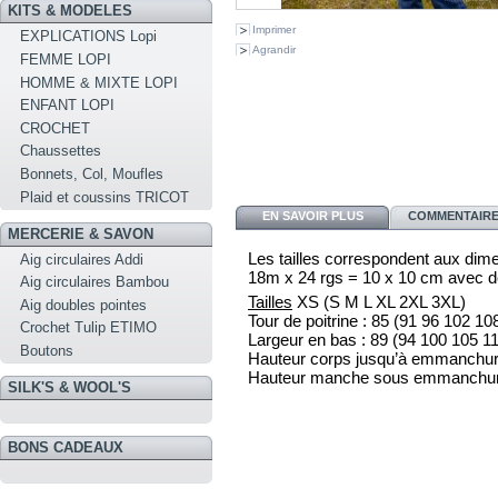
KITS & MODELES
Imprimer
EXPLICATIONS Lopi
Agrandir
FEMME LOPI
HOMME & MIXTE LOPI
ENFANT LOPI
CROCHET
Chaussettes
Bonnets, Col, Moufles
Plaid et coussins TRICOT
EN SAVOIR PLUS
COMMENTAIRES
MERCERIE & SAVON
Les tailles correspondent aux dim
Aig circulaires Addi
18m x 24 rgs = 10 x 10 cm avec d
Aig circulaires Bambou
Tailles
XS
(S
M
L
XL
2XL
3XL)
Aig doubles pointes
Tour de poitrine :
85
(91
96
102
10
Crochet Tulip ETIMO
Largeur en bas :
89
(94
100
105
1
Boutons
Hauteur corps jusqu’à emmanchur
Hauteur manche sous emmanchur
SILK'S & WOOL'S
BONS CADEAUX