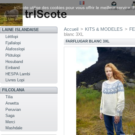
trIScote utilise des cookies pour vous offrir le meilleur service
contact
plan d
Accueil
>
KITS & MODELES
>
FE
LAINE ISLANDAISE
blanc 3XL
Léttlopi
FARFLUGAR BLANC 3XL
Fjallalopi
Álafosslopi
Plötulopi
Hosuband
Einband
HESPA Lambi
Livres Lopi
FILCOLANA
Tilia
Arwetta
Peruvian
Saga
Merci
Mashdale