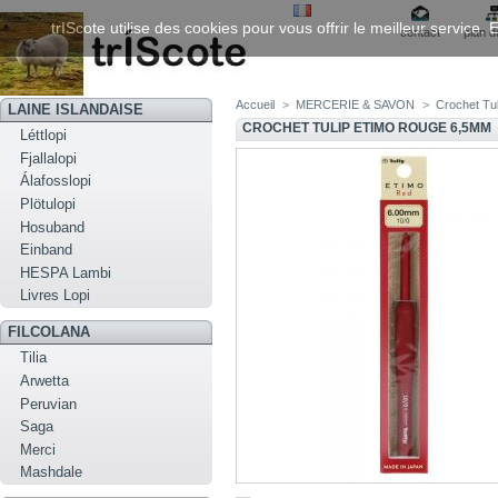
trIScote utilise des cookies pour vous offrir le meilleur service
contact
plan d
Accueil
>
MERCERIE & SAVON
>
Crochet Tu
LAINE ISLANDAISE
CROCHET TULIP ETIMO ROUGE 6,5MM
Léttlopi
Fjallalopi
Álafosslopi
Plötulopi
Hosuband
Einband
HESPA Lambi
Livres Lopi
FILCOLANA
Tilia
Arwetta
Peruvian
Saga
Merci
Mashdale