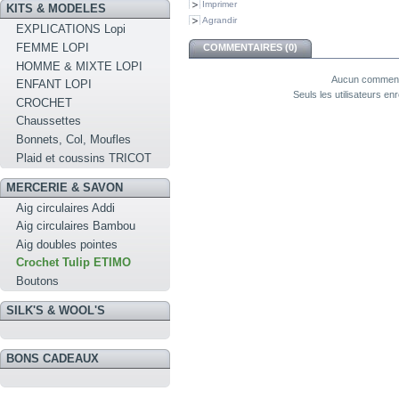
Imprimer
KITS & MODELES
Agrandir
EXPLICATIONS Lopi
FEMME LOPI
COMMENTAIRES (0)
HOMME & MIXTE LOPI
Aucun commenta
ENFANT LOPI
Seuls les utilisateurs e
CROCHET
Chaussettes
Bonnets, Col, Moufles
Plaid et coussins TRICOT
MERCERIE & SAVON
Aig circulaires Addi
Aig circulaires Bambou
Aig doubles pointes
Crochet Tulip ETIMO
Boutons
SILK'S & WOOL'S
BONS CADEAUX