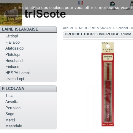
trIScote utilise des cookies pour vous offrir le meilleur service
contact
plan d
Accueil
>
MERCERIE & SAVON
>
Crochet Tu
LAINE ISLANDAISE
CROCHET TULIP ETIMO ROUGE 3,5MM
Léttlopi
Fjallalopi
Álafosslopi
Plötulopi
Hosuband
Einband
HESPA Lambi
Livres Lopi
FILCOLANA
Tilia
Arwetta
Peruvian
Saga
Merci
Mashdale