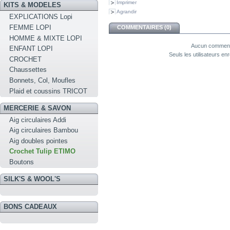
Imprimer
KITS & MODELES
Agrandir
EXPLICATIONS Lopi
FEMME LOPI
COMMENTAIRES (0)
HOMME & MIXTE LOPI
Aucun commenta
ENFANT LOPI
Seuls les utilisateurs e
CROCHET
Chaussettes
Bonnets, Col, Moufles
Plaid et coussins TRICOT
MERCERIE & SAVON
Aig circulaires Addi
Aig circulaires Bambou
Aig doubles pointes
Crochet Tulip ETIMO
Boutons
SILK'S & WOOL'S
BONS CADEAUX