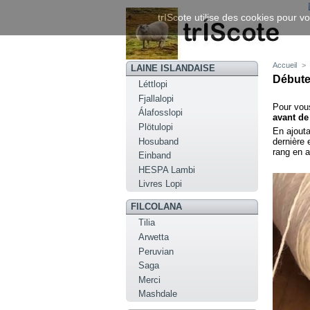
trIScote utilise des cookies pour vo
Accueil
>
LAINE ISLANDAISE
Débuter
Léttlopi
Fjallalopi
Pour vous
Álafosslopi
avant de
Plötulopi
En ajouta
Hosuband
dernière 
rang en a
Einband
HESPA Lambi
Livres Lopi
FILCOLANA
Tilia
Arwetta
Peruvian
Saga
Merci
Mashdale