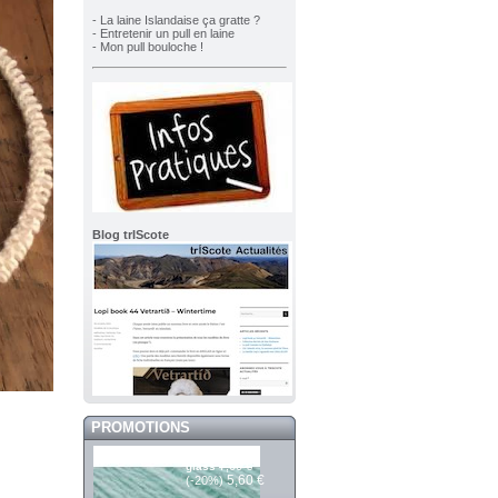
- La laine Islandaise ça gratte ?
- Entretenir un pull en laine
- Mon pull bouloche !
Blog trIScote
PROMOTIONS
Saga 303 sea
7,00 €
glass
5,60 €
(-20%)