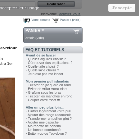
s acceptez leur usage.
J'accepte
Bienvenue,
identifiez-vous
Votre compte
Panier :
(vide)
PANIER
article
(vide)
ler-retour
FAQ ET TUTORIELS
Avant de se lancer
la
- Quelles aiguilles choisir ?
- Où trouver des explications ?
otre 1er
- Quelle taille choisir ?
- Quelle laine choisir ?
- Je n ose pas me lancer…
Mon premier pull islandais
- Tricoter en jacquard en rond
- Eviter de vriller votre tricot
- Grafting sous les bras
- Tricoter les manches en rond
- Couper votre tricot !!!
Aller un peu plus loin...
- Cintrer légèrement votre pull
- Ajouter des rangs raccourcis
- Transformer un pull en gilet ?
- Ajouter une capuche
- Ma recette de poncho
- Un bonnet coordonné
- Bottom-up ou Top-down ?