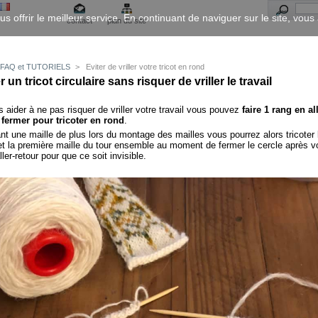
us offrir le meilleur service. En continuant de naviguer sur le site, vou
contact
plan du site
FAQ et TUTORIELS
>
Eviter de vriller votre tricot en rond
 un tricot circulaire sans risquer de vriller le travail
 aider à ne pas risquer de vriller votre travail vous pouvez
faire 1 rang en al
 fermer pour tricoter en rond
.
nt une maille de plus lors du montage des mailles vous pourrez alors tricoter 
et la première maille du tour ensemble au moment de fermer le cercle après v
ller-retour pour que ce soit invisible.