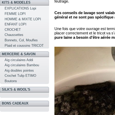
feutrage.
KITS & MODELES
EXPLICATIONS Lopi
Ces conseils de lavage sont valab
FEMME LOPI
général et ne sont pas spécifique à
HOMME & MIXTE LOPI
ENFANT LOPI
Une fois que votre ouvrage est termin
CROCHET
placer correctement et le tricot va s
Chaussettes
pure laine a besoin d'être aérée ma
Bonnets, Col, Moufles
Plaid et coussins TRICOT
MERCERIE & SAVON
Aig circulaires Addi
Aig circulaires Bambou
Aig doubles pointes
Crochet Tulip ETIMO
Boutons
SILK'S & WOOL'S
BONS CADEAUX