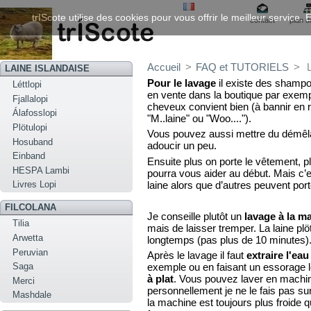
trIScote utilise des cookies pour vous offrir le meilleur service
contact
plan d
Accueil
>
FAQ et TUTORIELS
>
LAINE ISLANDAISE
Pour le lavage
il existe des shampo
Léttlopi
en vente dans la boutique par exemp
Fjallalopi
cheveux convient bien (à bannir en
Álafosslopi
"M..laine" ou "Woo....").
Plötulopi
Vous pouvez aussi mettre du démêla
Hosuband
adoucir un peu.
Einband
Ensuite plus on porte le vêtement, pl
HESPA Lambi
pourra vous aider au début. Mais c’e
laine alors que d’autres peuvent po
Livres Lopi
FILCOLANA
Je conseille plutôt un
lavage à la m
Tilia
mais de laisser tremper. La laine pl
Arwetta
longtemps (pas plus de 10 minutes)
Peruvian
Après le lavage il faut
extraire l'e
Saga
exemple ou en faisant un essorage lé
à plat
. Vous pouvez laver en machin
Merci
personnellement je ne le fais pas sur
Mashdale
la machine est toujours plus froide q