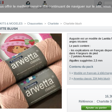
us offrir le meilleur service. En continuant de naviguer sur le site, vou
contact
plan du site
KITS & MODELES
>
Chaussettes
>
Charlotte
>
Charlotte blush
TTE BLUSH
Augustin est un modèle de Laetitia
anges tricotent
Le pack contient :
- les explications en français dispon
dans 4 largeurs de pied
- 2 pelotes Arwetta
Aiguilles suggérées 2,5 mm
Contenu du pack
1 x
Modèle en français à télécharg
2 x
Arwetta classic 334 light blush
16,3
Référence :
Charlotte 