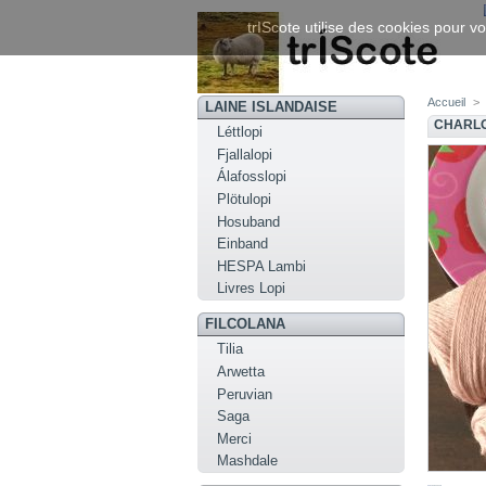
trIScote utilise des cookies pour vo
Accueil
>
LAINE ISLANDAISE
CHARLO
Léttlopi
Fjallalopi
Álafosslopi
Plötulopi
Hosuband
Einband
HESPA Lambi
Livres Lopi
FILCOLANA
Tilia
Arwetta
Peruvian
Saga
Merci
Mashdale