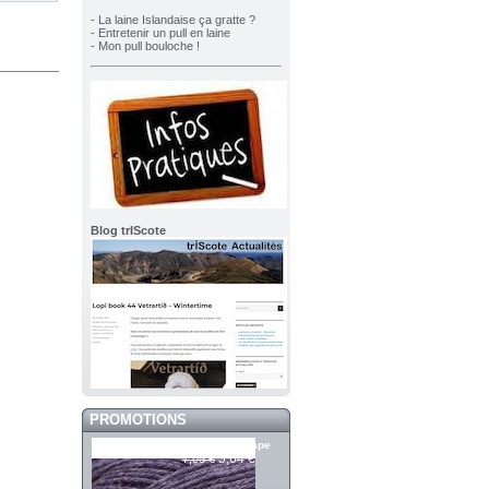
- La laine Islandaise ça gratte ?
- Entretenir un pull en laine
- Mon pull bouloche !
Blog trIScote
PROMOTIONS
Merci 606 Grape
5,64 €
7,05 €