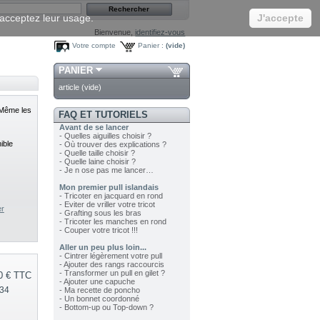
s acceptez leur usage.
J'accepte
Bienvenue,
identifiez-vous
Votre compte
Panier :
(vide)
PANIER
article
(vide)
 Même les
FAQ ET TUTORIELS
Avant de se lancer
- Quelles aiguilles choisir ?
ible
- Où trouver des explications ?
- Quelle taille choisir ?
- Quelle laine choisir ?
- Je n ose pas me lancer…
Mon premier pull islandais
- Tricoter en jacquard en rond
- Eviter de vriller votre tricot
er
- Grafting sous les bras
- Tricoter les manches en rond
- Couper votre tricot !!!
Aller un peu plus loin...
- Cintrer légèrement votre pull
- Ajouter des rangs raccourcis
- Transformer un pull en gilet ?
0 €
TTC
- Ajouter une capuche
334
- Ma recette de poncho
- Un bonnet coordonné
- Bottom-up ou Top-down ?