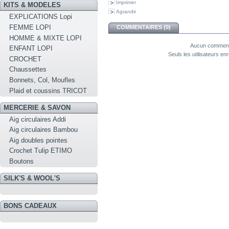
Imprimer
KITS & MODELES
Agrandir
EXPLICATIONS Lopi
FEMME LOPI
COMMENTAIRES (0)
HOMME & MIXTE LOPI
Aucun commenta
ENFANT LOPI
Seuls les utilisateurs e
CROCHET
Chaussettes
Bonnets, Col, Moufles
Plaid et coussins TRICOT
MERCERIE & SAVON
Aig circulaires Addi
Aig circulaires Bambou
Aig doubles pointes
Crochet Tulip ETIMO
Boutons
SILK'S & WOOL'S
BONS CADEAUX