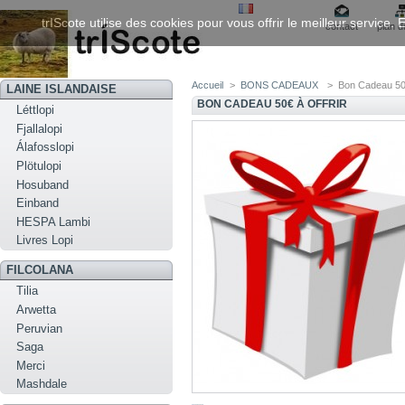
trIScote utilise des cookies pour vous offrir le meilleur service
contact
plan d
Accueil
>
BONS CADEAUX
>
Bon Cadeau 5
LAINE ISLANDAISE
BON CADEAU 50€ À OFFRIR
Léttlopi
Fjallalopi
Álafosslopi
Plötulopi
Hosuband
Einband
HESPA Lambi
Livres Lopi
FILCOLANA
Tilia
Arwetta
Peruvian
Saga
Merci
Mashdale