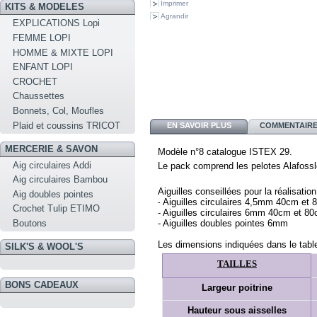
Imprimer
KITS & MODELES
Agrandir
EXPLICATIONS Lopi
FEMME LOPI
HOMME & MIXTE LOPI
ENFANT LOPI
CROCHET
Chaussettes
Bonnets, Col, Moufles
Plaid et coussins TRICOT
EN SAVOIR PLUS
COMMENTAIRES
MERCERIE & SAVON
Modèle n°8 catalogue ISTEX 29.
Aig circulaires Addi
Le pack comprend
les pelotes Alafossl
Aig circulaires Bambou
Aiguilles conseillées pour la réalisatio
Aig doubles pointes
Aiguilles circulaires 4,5mm 40cm et 
- 
Crochet Tulip ETIMO
- Aiguilles circulaires 6mm 40cm et 80
- 
Aiguilles doubles pointes 6mm 
Boutons
Les dimensions indiquées dans le table
SILK'S & WOOL'S
TAILLES
BONS CADEAUX
Largeur poitrine
Hauteur sous aisselles