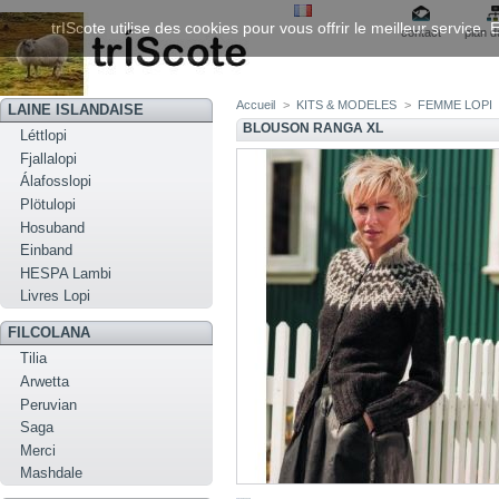
trIScote utilise des cookies pour vous offrir le meilleur service
contact
plan d
Accueil
>
KITS & MODELES
>
FEMME LOPI
LAINE ISLANDAISE
BLOUSON RANGA XL
Léttlopi
Fjallalopi
Álafosslopi
Plötulopi
Hosuband
Einband
HESPA Lambi
Livres Lopi
FILCOLANA
Tilia
Arwetta
Peruvian
Saga
Merci
Mashdale