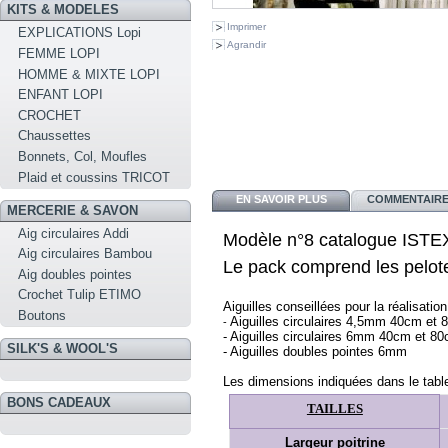
KITS & MODELES
Imprimer
EXPLICATIONS Lopi
Agrandir
FEMME LOPI
HOMME & MIXTE LOPI
ENFANT LOPI
CROCHET
Chaussettes
Bonnets, Col, Moufles
Plaid et coussins TRICOT
EN SAVOIR PLUS
COMMENTAIRES
MERCERIE & SAVON
Aig circulaires Addi
Modèle n°8 catalogue ISTE
Aig circulaires Bambou
Le pack comprend
les pelot
Aig doubles pointes
Crochet Tulip ETIMO
Aiguilles conseillées pour la réalisatio
Boutons
Aiguilles circulaires 4,5mm 40cm et 
- 
- Aiguilles circulaires 6mm 40cm et 80
SILK'S & WOOL'S
- 
Aiguilles doubles pointes 6mm 
Les dimensions indiquées dans le table
BONS CADEAUX
TAILLES
Largeur poitrine