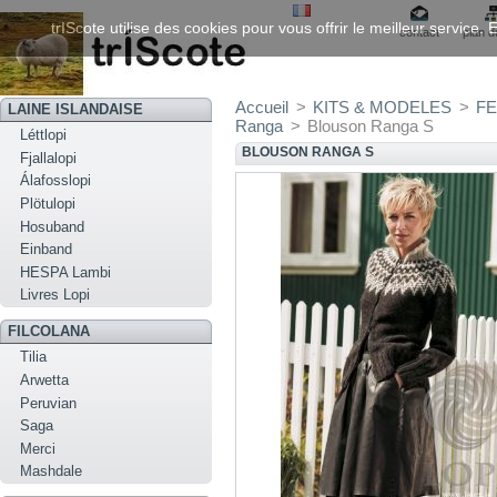
trIScote utilise des cookies pour vous offrir le meilleur service
contact
plan d
Accueil
>
KITS & MODELES
>
FE
LAINE ISLANDAISE
Ranga
>
Blouson Ranga S
Léttlopi
BLOUSON RANGA S
Fjallalopi
Álafosslopi
Plötulopi
Hosuband
Einband
HESPA Lambi
Livres Lopi
FILCOLANA
Tilia
Arwetta
Peruvian
Saga
Merci
Mashdale