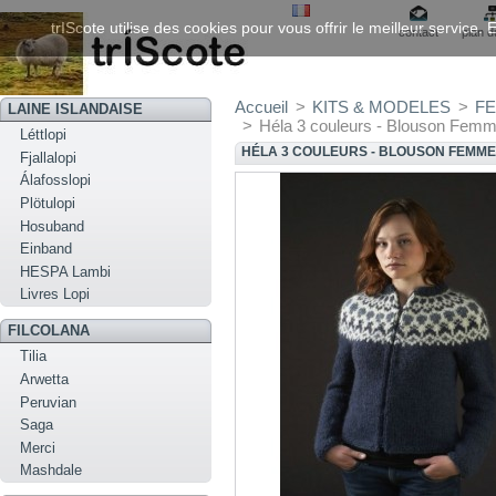
trIScote utilise des cookies pour vous offrir le meilleur service
contact
plan d
Accueil
>
KITS & MODELES
>
FE
LAINE ISLANDAISE
>
Héla 3 couleurs - Blouson Femm
Léttlopi
HÉLA 3 COULEURS - BLOUSON FEMME
Fjallalopi
Álafosslopi
Plötulopi
Hosuband
Einband
HESPA Lambi
Livres Lopi
FILCOLANA
Tilia
Arwetta
Peruvian
Saga
Merci
Mashdale