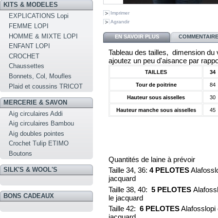
KITS & MODELES
Imprimer
EXPLICATIONS Lopi
Agrandir
FEMME LOPI
HOMME & MIXTE LOPI
EN SAVOIR PLUS
COMMENTAIRES
ENFANT LOPI
Tableau des tailles, dimension du v
CROCHET
ajoutez un peu d'aisance par rappor
Chaussettes
TAILLES
34
Bonnets, Col, Moufles
Tour de poitrine
84
Plaid et coussins TRICOT
Hauteur sous aisselles
30
MERCERIE & SAVON
Hauteur manche sous aisselles
45
Aig circulaires Addi
Aig circulaires Bambou
Aig doubles pointes
Crochet Tulip ETIMO
Boutons
Quantités de laine à prévoir
SILK'S & WOOL'S
Taille 34, 36
:
4 PELOTES
Alafossl
jacquard
Taille 38, 40
:
5 PELOTES
Alafoss
BONS CADEAUX
le jacquard
Taille 42
:
6 PELOTES
Alafosslopi
jacquard