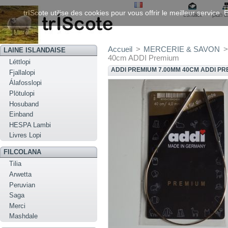
trIScote utilise des cookies pour vous offrir le meilleur service
contact
plan d
Accueil
>
MERCERIE & SAVON
>
LAINE ISLANDAISE
40cm ADDI Premium
Léttlopi
ADDI PREMIUM 7.00MM 40CM ADDI P
Fjallalopi
Álafosslopi
Plötulopi
Hosuband
Einband
HESPA Lambi
Livres Lopi
FILCOLANA
Tilia
Arwetta
Peruvian
Saga
Merci
Mashdale