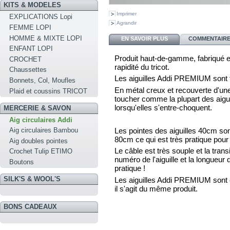
KITS & MODELES
Imprimer
EXPLICATIONS Lopi
Agrandir
FEMME LOPI
HOMME & MIXTE LOPI
EN SAVOIR PLUS
COMMENTAIRES
ENFANT LOPI
Produit haut-de-gamme, fabriqué e
CROCHET
rapidité du tricot.
Chaussettes
Les aiguilles Addi PREMIUM sont t
Bonnets, Col, Moufles
En métal creux et recouverte d'une 
Plaid et coussins TRICOT
toucher comme la plupart des aiguil
lorsqu'elles s'entre-choquent.
MERCERIE & SAVON
Aig circulaires Addi
Les pointes des aiguilles 40cm son
Aig circulaires Bambou
80cm ce qui est très pratique pour t
Aig doubles pointes
Le câble est très souple et la transi
Crochet Tulip ETIMO
numéro de l'aiguille et la longueur d
Boutons
pratique !
SILK'S & WOOL'S
Les aiguilles Addi PREMIUM sont
il s'agit du même produit.
BONS CADEAUX