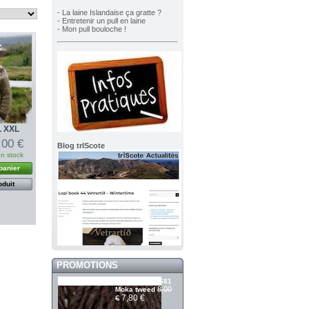
- La laine Islandaise ça gratte ?
- Entretenir un pull en laine
- Mon pull bouloche !
L XXL
,00 €
Blog trIScote
n stock
panier
oduit
PROMOTIONS
Álafosslopi 2681
8,00
Moka tweed
7,80 €
€