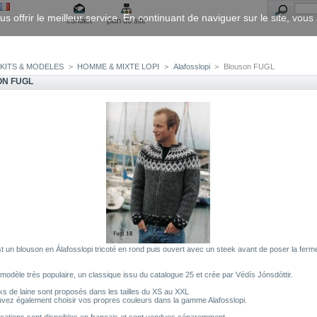
us offrir le meilleur service. En continuant de naviguer sur le site, vou
contact
plan du site
KITS & MODELES
>
HOMME & MIXTE LOPI
>
Alafosslopi
>
Blouson FUGL
N FUGL
 un blouson en Álafosslopi tricoté en rond puis ouvert avec un steek avant de poser la ferm
 modèle très populaire, un classique issu du catalogue 25 et crée par Védís Jónsdóttir.
s de laine sont proposés dans les tailles du XS au XXL
vez également choisir vos propres couleurs dans la gamme Alafosslopi.