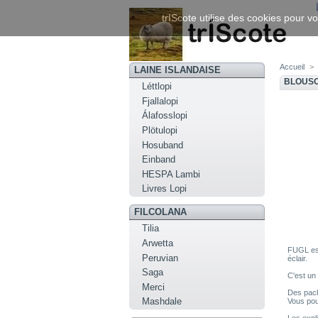
trIScote utilise des cookies pour vo
Accueil
>
LAINE ISLANDAISE
BLOUSO
Léttlopi
Fjallalopi
Álafosslopi
Plötulopi
Hosuband
Einband
HESPA Lambi
Livres Lopi
FILCOLANA
Tilia
Arwetta
FUGL est
Peruvian
éclair.
Saga
C'est un
Merci
Des pack
Mashdale
Vous pou