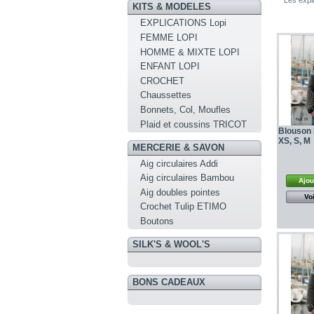
Les expl
KITS & MODELES
EXPLICATIONS Lopi
FEMME LOPI
HOMME & MIXTE LOPI
ENFANT LOPI
CROCHET
Chaussettes
Bonnets, Col, Moufles
Plaid et coussins TRICOT
Blouson F
XS, S, M
MERCERIE & SAVON
Aig circulaires Addi
Aig circulaires Bambou
Ajou
Aig doubles pointes
Voi
Crochet Tulip ETIMO
Boutons
SILK'S & WOOL'S
BONS CADEAUX