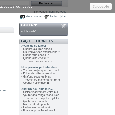
s acceptez leur usage.
J'accepte
Bienvenue,
identifiez-vous
Votre compte
Panier :
(vide)
PANIER
article
(vide)
FAQ ET TUTORIELS
Avant de se lancer
- Quelles aiguilles choisir ?
- Où trouver des explications ?
- Quelle taille choisir ?
- Quelle laine choisir ?
- Je n ose pas me lancer…
Mon premier pull islandais
- Tricoter en jacquard en rond
- Eviter de vriller votre tricot
- Grafting sous les bras
- Tricoter les manches en rond
- Couper votre tricot !!!
Aller un peu plus loin...
eture
- Cintrer légèrement votre pull
- Ajouter des rangs raccourcis
- Transformer un pull en gilet ?
- Ajouter une capuche
- Ma recette de poncho
- Un bonnet coordonné
- Bottom-up ou Top-down ?