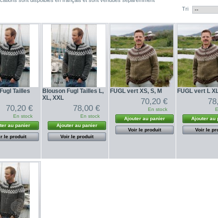
ications sont dispoibles en français et sont vendues séparemment
Tri
ugl Tailles
Blouson Fugl Tailles L,
FUGL vert XS, S, M
FUGL vert L X
XL, XXL
70,20 €
78
70,20 €
78,00 €
En stock
E
En stock
En stock
Ajouter au panier
Ajouter au 
ter au panier
Ajouter au panier
Voir le produit
Voir le pr
r le produit
Voir le produit